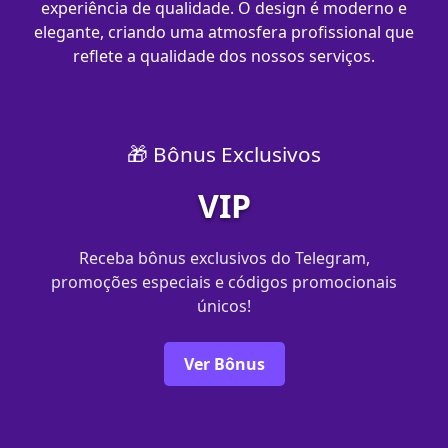
experiência de qualidade. O design é moderno e
elegante, criando uma atmosfera profissional que
reflete a qualidade dos nossos serviços.
🎁 Bônus Exclusivos
VIP
Receba bônus exclusivos do Telegram,
promoções especiais e códigos promocionais
únicos!
Ver Bônus