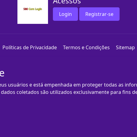
Acessos
Login
Registrar-se
Políticas de Privacidade
Termos e Condições
Sitemap
de
seus usuários e está empenhada em proteger todas as info
dados coletados são utilizados exclusivamente para fins d