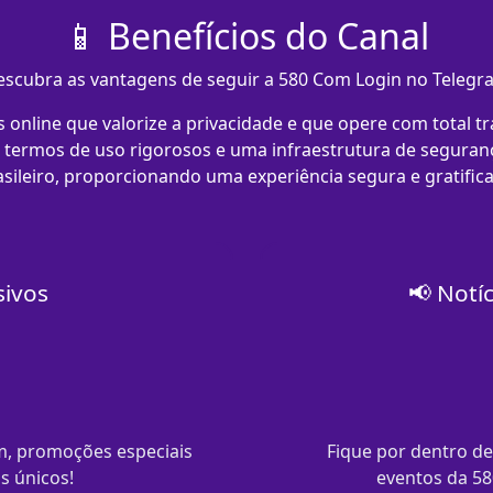
📱 Benefícios do Canal
escubra as vantagens de seguir a 580 Com Login no Telegr
online que valorize a privacidade e que opere com total t
as, termos de uso rigorosos e uma infraestrutura de seguran
ileiro, proporcionando uma experiência segura e gratifica
sivos
📢 Notí
m, promoções especiais
Fique por dentro d
s únicos!
eventos da 58