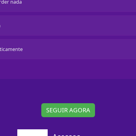
erder nada
a
aticamente
SEGUIR AGORA