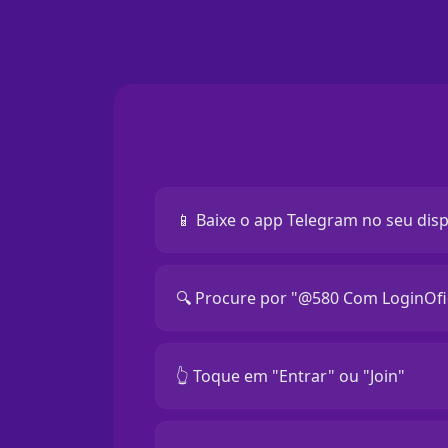
📱 Baixe o app Telegram no seu disp
🔍 Procure por "@580 Com LoginOfic
👆 Toque em "Entrar" ou "Join"