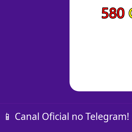
📱 Canal Oficial no Telegram!