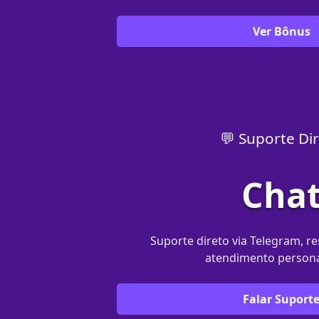
Ver Bônus
💬 Suporte Di
Cha
Suporte direto via Telegram, r
atendimento persona
Falar Suport