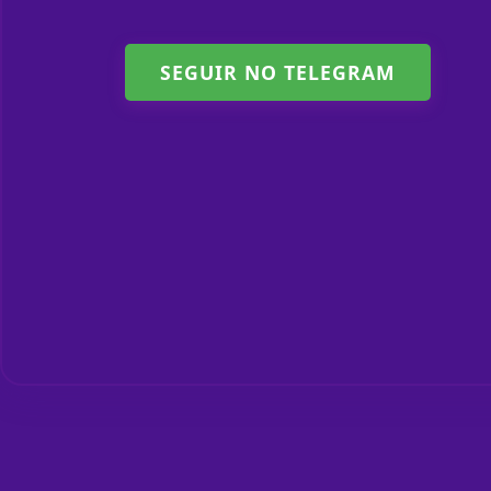
SEGUIR NO TELEGRAM