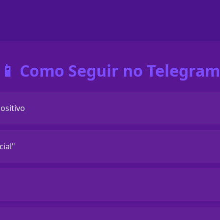
📱 Como Seguir no Telegram
ositivo
ial"