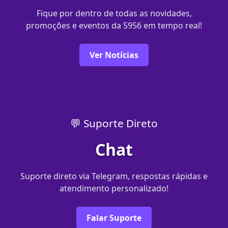
Fique por dentro de todas as novidades,
promoções e eventos da 5956 em tempo real!
Ver Notícias
💬 Suporte Direto
Chat
Suporte direto via Telegram, respostas rápidas e
atendimento personalizado!
Falar Suporte