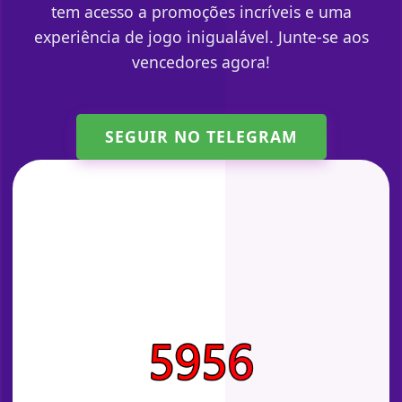
tem acesso a promoções incríveis e uma
experiência de jogo inigualável. Junte-se aos
vencedores agora!
SEGUIR NO TELEGRAM