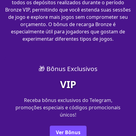
todos os depósitos realizados durante o período
Bronze VIP, permitindo que você estenda suas sessões
de jogo e explore mais jogos sem comprometer seu
orçamento. O bônus de recarga Bronze é
especialmente útil para jogadores que gostam de
experimentar diferentes tipos de jogos.
🎁 Bônus Exclusivos
VIP
Receba bônus exclusivos do Telegram,
promoções especiais e códigos promocionais
únicos!
Ver Bônus