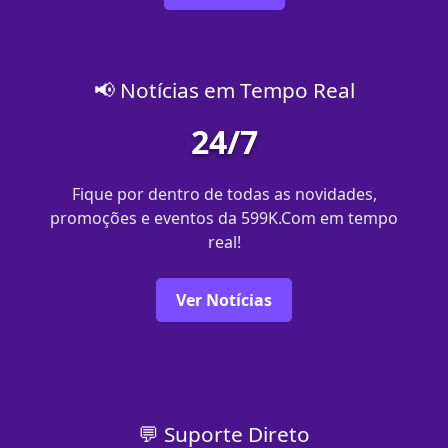
📢 Notícias em Tempo Real
24/7
Fique por dentro de todas as novidades,
promoções e eventos da 599K.Com em tempo
real!
Ver Notícias
💬 Suporte Direto