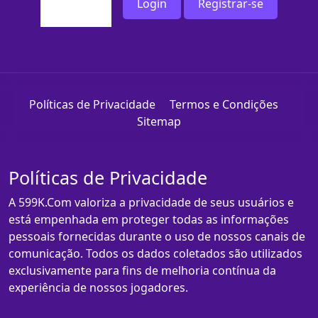
Login
Registrar-se
Políticas de Privacidade
Termos e Condições
Sitemap
Políticas de Privacidade
A 599K.Com valoriza a privacidade de seus usuários e
está empenhada em proteger todas as informações
pessoais fornecidas durante o uso de nossos canais de
comunicação. Todos os dados coletados são utilizados
exclusivamente para fins de melhoria contínua da
experiência de nossos jogadores.