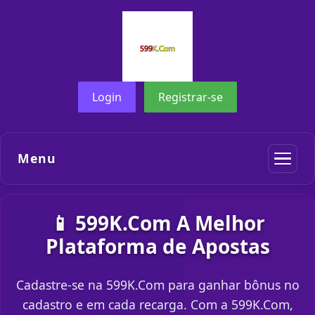
Login
Registrar-se
Menu
📱 599K.Com A Melhor
Plataforma de Apostas
Cadastre-se na 599K.Com para ganhar bônus no
cadastro e em cada recarga. Com a 599K.Com,