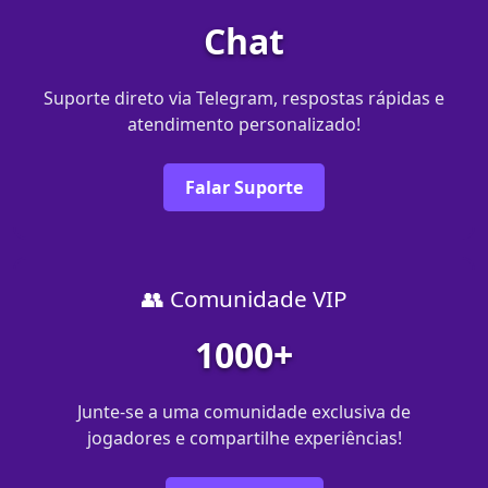
Chat
Suporte direto via Telegram, respostas rápidas e
atendimento personalizado!
Falar Suporte
👥 Comunidade VIP
1000+
Junte-se a uma comunidade exclusiva de
jogadores e compartilhe experiências!