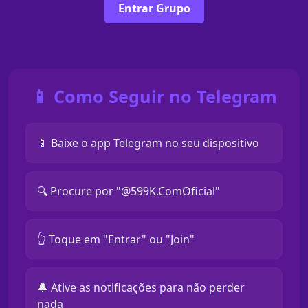
Entrar Grupo
📱 Como Seguir no Telegram
📱 Baixe o app Telegram no seu dispositivo
🔍 Procure por "@599K.ComOficial"
👆 Toque em "Entrar" ou "Join"
🔔 Ative as notificações para não perder
nada