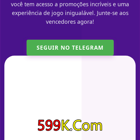
você tem acesso a promoções incríveis e uma
experiência de jogo inigualável. Junte-se aos
vencedores agora!
SEGUIR NO TELEGRAM