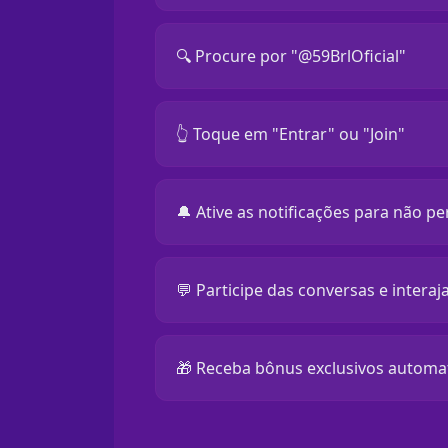
🔍 Procure por "@59BrlOficial"
👆 Toque em "Entrar" ou "Join"
🔔 Ative as notificações para não p
💬 Participe das conversas e interaj
🎁 Receba bônus exclusivos autom