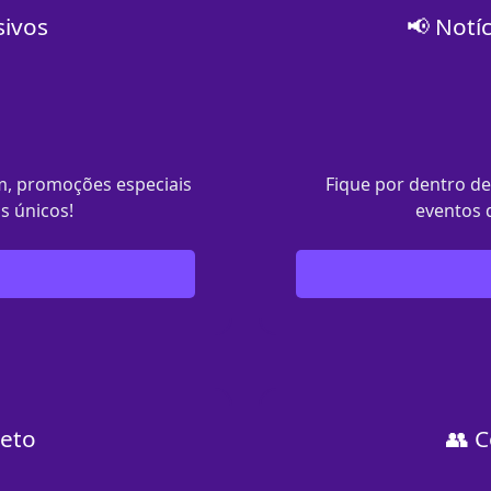
sivos
📢 Notí
m, promoções especiais
Fique por dentro d
s únicos!
eventos 
reto
👥 