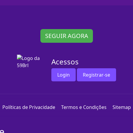
SEGUIR AGORA
Acessos
Login
Registrar-se
Políticas de Privacidade
Termos e Condições
Sitemap
de