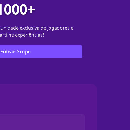
1000+
unidade exclusiva de jogadores e
rtilhe experiências!
Entrar Grupo