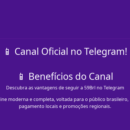
📱 Canal Oficial no Telegram!
📱 Benefícios do Canal
Descubra as vantagens de seguir a 59Brl no Telegram
line moderna e completa, voltada para o público brasileir
pagamento locais e promoções regionais.