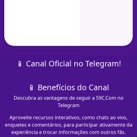
📱 Canal Oficial no Telegram!
📱 Benefícios do Canal
Descubra as vantagens de seguir a 59C.Com no
Telegram
Aproveite recursos interativos, como chats ao vivo,
enquetes e comentários, para participar ativamente da
experiência e trocar informações com outros fãs.