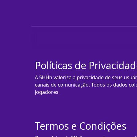
Políticas de Privacida
A 5HHh valoriza a privacidade de seus usu
canais de comunicação. Todos os dados cole
jogadores.
Termos e Condições