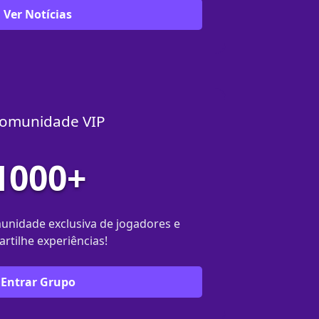
Ver Notícias
Comunidade VIP
1000+
unidade exclusiva de jogadores e
rtilhe experiências!
Entrar Grupo