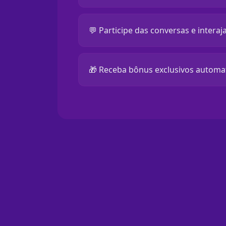
💬 Participe das conversas e interaj
🎁 Receba bônus exclusivos autom