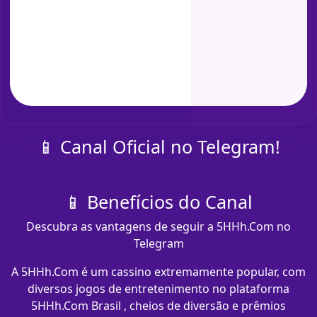
📱 Canal Oficial no Telegram!
📱 Benefícios do Canal
Descubra as vantagens de seguir a 5HHh.Com no
Telegram
A 5HHh.Com é um cassino extremamente popular, com
diversos jogos de entretenimento no plataforma
5HHh.Com Brasil , cheios de diversão e prêmios