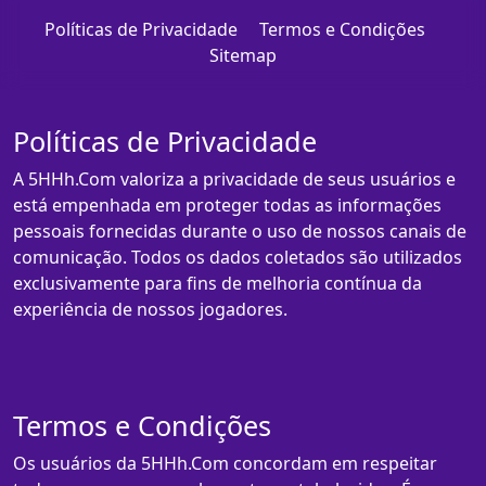
Políticas de Privacidade
Termos e Condições
Sitemap
Políticas de Privacidade
A 5HHh.Com valoriza a privacidade de seus usuários e
está empenhada em proteger todas as informações
pessoais fornecidas durante o uso de nossos canais de
comunicação. Todos os dados coletados são utilizados
exclusivamente para fins de melhoria contínua da
experiência de nossos jogadores.
Termos e Condições
Os usuários da 5HHh.Com concordam em respeitar