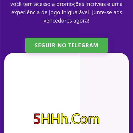
você tem acesso a promoções incríveis e uma
experiência de jogo inigualável. Junte-se aos
vencedores agora!
SEGUIR NO TELEGRAM