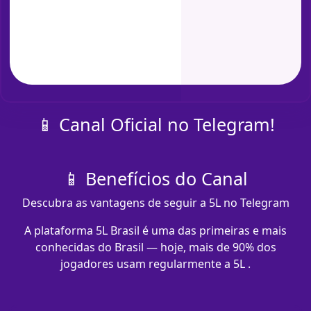
📱 Canal Oficial no Telegram!
📱 Benefícios do Canal
Descubra as vantagens de seguir a 5L no Telegram
A plataforma 5L Brasil é uma das primeiras e mais
conhecidas do Brasil — hoje, mais de 90% dos
jogadores usam regularmente a 5L .