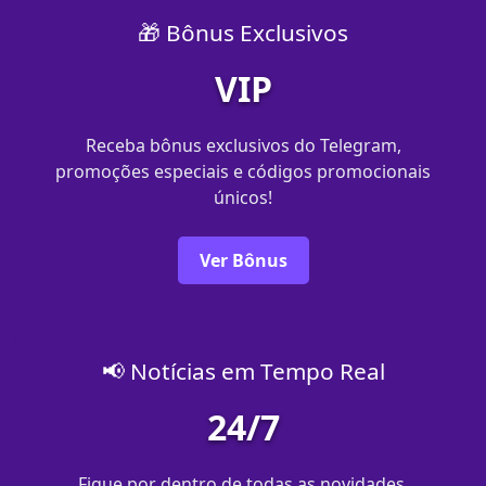
🎁 Bônus Exclusivos
VIP
Receba bônus exclusivos do Telegram,
promoções especiais e códigos promocionais
únicos!
Ver Bônus
📢 Notícias em Tempo Real
24/7
Fique por dentro de todas as novidades,