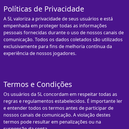
Políticas de Privacidade
A 5L valoriza a privacidade de seus usuários e está
empenhada em proteger todas as informações
pessoais fornecidas durante o uso de nossos canais de
comunicação. Todos os dados coletados são utilizados
exclusivamente para fins de melhoria contínua da
experiência de nossos jogadores.
Termos e Condições
Os usuários da 5L concordam em respeitar todas as
regras e regulamentos estabelecidos. É importante ler
e entender todos os termos antes de participar de
nossos canais de comunicação. A violação destes
termos pode resultar em penalizações ou na
suspensão da conta.