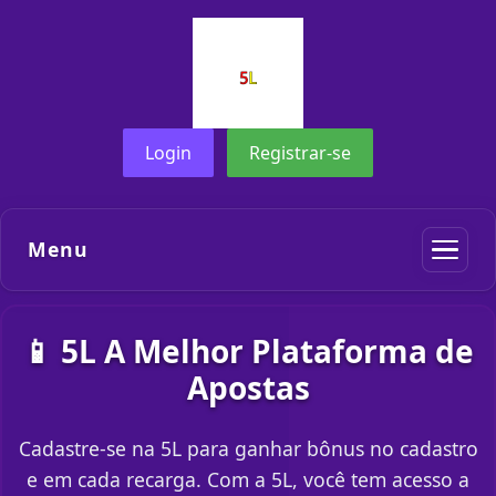
Login
Registrar-se
Menu
📱 5L A Melhor Plataforma de
Apostas
Cadastre-se na 5L para ganhar bônus no cadastro
e em cada recarga. Com a 5L, você tem acesso a