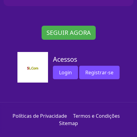
SEGUIR AGORA
Acessos
Login
Registrar-se
Políticas de Privacidade
Termos e Condições
Sitemap