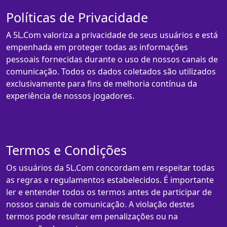
Políticas de Privacidade
A 5L.Com valoriza a privacidade de seus usuários e está
empenhada em proteger todas as informações
pessoais fornecidas durante o uso de nossos canais de
comunicação. Todos os dados coletados são utilizados
exclusivamente para fins de melhoria contínua da
experiência de nossos jogadores.
Termos e Condições
Os usuários da 5L.Com concordam em respeitar todas
as regras e regulamentos estabelecidos. É importante
ler e entender todos os termos antes de participar de
nossos canais de comunicação. A violação destes
termos pode resultar em penalizações ou na