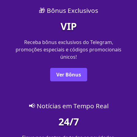
🎁 Bônus Exclusivos
VIP
Receba bônus exclusivos do Telegram,
promoções especiais e códigos promocionais
únicos!
Ver Bônus
📢 Notícias em Tempo Real
24/7