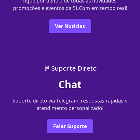
Fique por dentro de todas as novidades,
promoções e eventos da 5L.Com em tempo real!
Ver Notícias
💬 Suporte Direto
Chat
Suporte direto via Telegram, respostas rápidas e
atendimento personalizado!
Falar Suporte