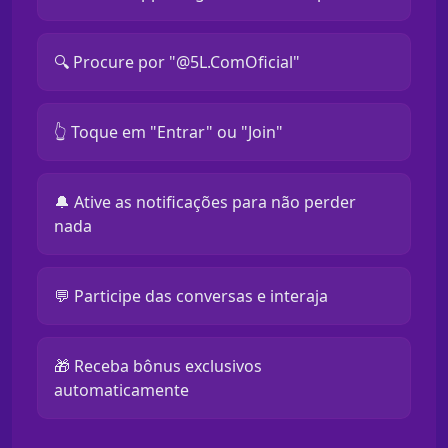
🔍 Procure por "@5L.ComOficial"
👆 Toque em "Entrar" ou "Join"
🔔 Ative as notificações para não perder
nada
💬 Participe das conversas e interaja
🎁 Receba bônus exclusivos
automaticamente