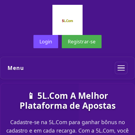
Login
Registrar-se
Menu
📱 5L.Com A Melhor
Plataforma de Apostas
Cadastre-se na 5L.Com para ganhar bônus no
cadastro e em cada recarga. Com a 5L.Com, você