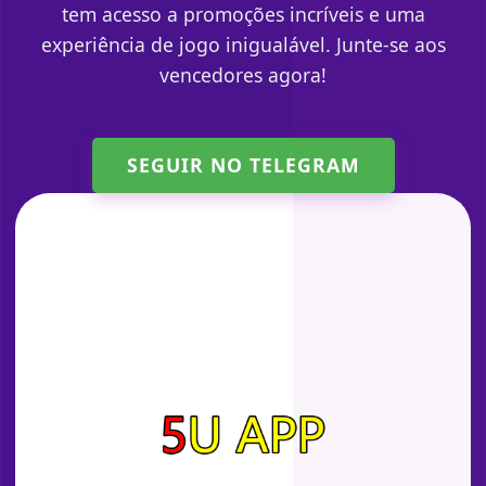
tem acesso a promoções incríveis e uma
experiência de jogo inigualável. Junte-se aos
vencedores agora!
SEGUIR NO TELEGRAM