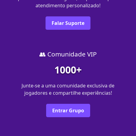
atendimento personalizado!
Falar Suporte
👥 Comunidade VIP
1000+
Junte-se a uma comunidade exclusiva de
jogadores e compartilhe experiências!
Entrar Grupo