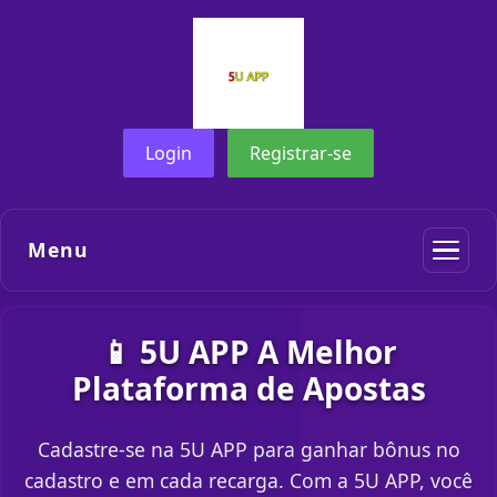
Login
Registrar-se
Menu
📱 5U APP A Melhor
Plataforma de Apostas
Cadastre-se na 5U APP para ganhar bônus no
cadastro e em cada recarga. Com a 5U APP, você