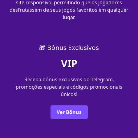
site responsivo, permitindo que os jogadores
desfrutassem de seus jogos favoritos em qualquer
lugar.
🎁 Bônus Exclusivos
VIP
Receba bônus exclusivos do Telegram,
promoções especiais e códigos promocionais
únicos!
Ver Bônus