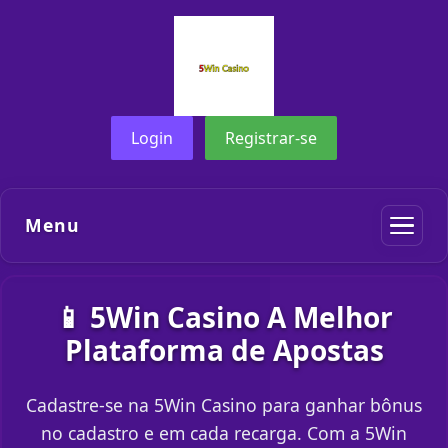
Login
Registrar-se
Menu
📱 5Win Casino A Melhor
Plataforma de Apostas
Cadastre-se na 5Win Casino para ganhar bônus
no cadastro e em cada recarga. Com a 5Win