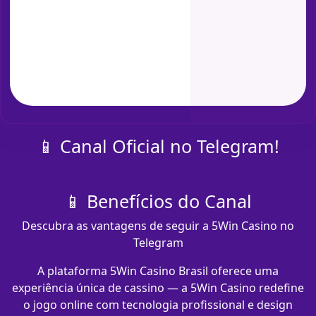
📱 Canal Oficial no Telegram!
📱 Benefícios do Canal
Descubra as vantagens de seguir a 5Win Casino no
Telegram
A plataforma 5Win Casino Brasil oferece uma
experiência única de cassino — a 5Win Casino redefine
o jogo online com tecnologia profissional e design