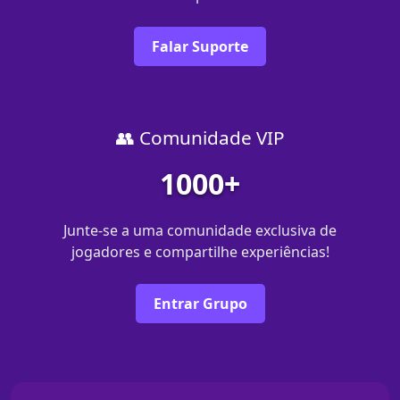
Falar Suporte
👥 Comunidade VIP
1000+
Junte-se a uma comunidade exclusiva de
jogadores e compartilhe experiências!
Entrar Grupo