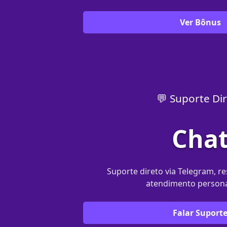
Ver Bônus
💬 Suporte Di
Cha
Suporte direto via Telegram, r
atendimento persona
Falar Suport