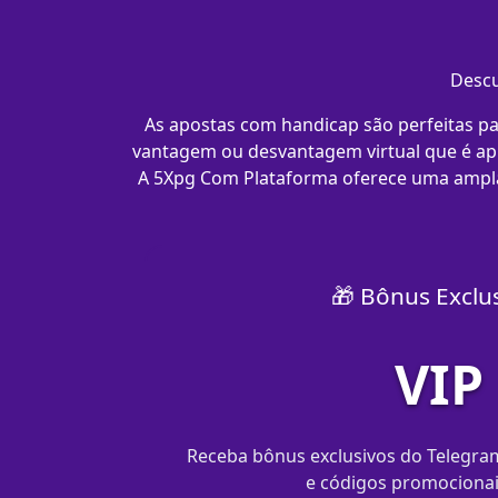
Descu
As apostas com handicap são perfeitas p
vantagem ou desvantagem virtual que é apl
A 5Xpg Com Plataforma oferece uma ampla 
🎁 Bônus Exclu
VIP
Receba bônus exclusivos do Telegra
e códigos promocionai