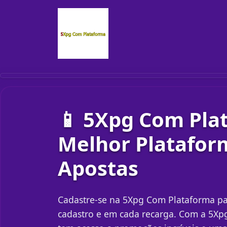
📱 5Xpg Com Pla
Melhor Platafor
Apostas
Cadastre-se na 5Xpg Com Plataforma p
cadastro e em cada recarga. Com a 5Xp