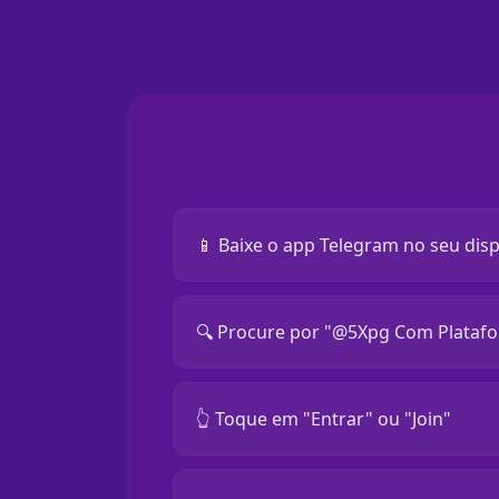
📱 Baixe o app Telegram no seu disp
🔍 Procure por "@5Xpg Com Platafo
👆 Toque em "Entrar" ou "Join"