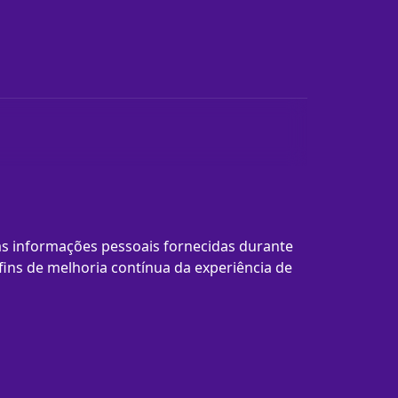
as informações pessoais fornecidas durante
fins de melhoria contínua da experiência de