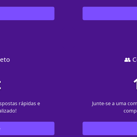
reto
👥 
t
espostas rápidas e
Junte-se a uma com
lizado!
compa
e