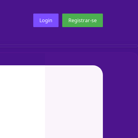
Login
Registrar-se