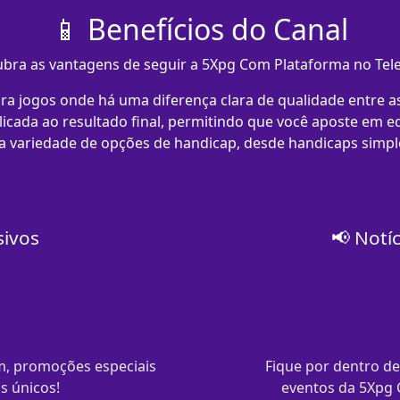
📱 Benefícios do Canal
bra as vantagens de seguir a 5Xpg Com Plataforma no Te
ara jogos onde há uma diferença clara de qualidade entre 
icada ao resultado final, permitindo que você aposte em eq
variedade de opções de handicap, desde handicaps simple
sivos
📢 Notí
m, promoções especiais
Fique por dentro d
s únicos!
eventos da 5Xpg 