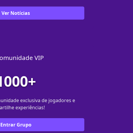
Ver Notícias
Comunidade VIP
1000+
unidade exclusiva de jogadores e
rtilhe experiências!
Entrar Grupo