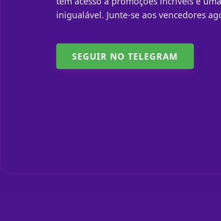
tem acesso a promoções incríveis e uma
inigualável. Junte-se aos vencedores ag
SEGUIR NO TELEGRAM