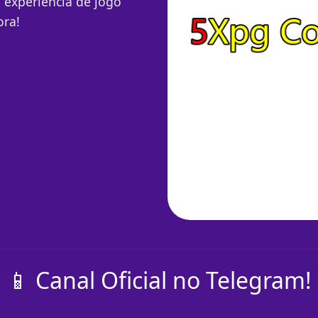
 experiência de jogo
ora!
📱 Canal Oficial no Telegram!