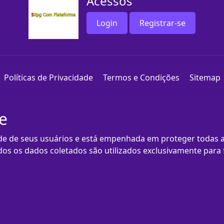
Acessos
Login
Registrar-se
Políticas de Privacidade
Termos e Condições
Sitemap
de
ade de seus usuários e está empenhada em proteger todas 
os os dados coletados são utilizados exclusivamente para 