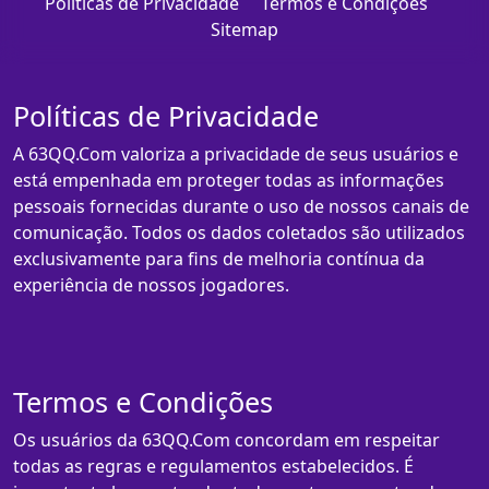
Políticas de Privacidade
Termos e Condições
Sitemap
Políticas de Privacidade
A 63QQ.Com valoriza a privacidade de seus usuários e
está empenhada em proteger todas as informações
pessoais fornecidas durante o uso de nossos canais de
comunicação. Todos os dados coletados são utilizados
exclusivamente para fins de melhoria contínua da
experiência de nossos jogadores.
Termos e Condições
Os usuários da 63QQ.Com concordam em respeitar
todas as regras e regulamentos estabelecidos. É