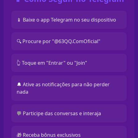
📱 Baixe o app Telegram no seu dispositivo
🔍 Procure por "@63QQ.ComOficial"
👆 Toque em "Entrar" ou "Join"
🔔 Ative as notificações para não perder
nada
💬 Participe das conversas e interaja
🎁 Receba bônus exclusivos