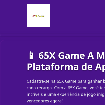
📱 65X Game A M
Plataforma de A
Cadastre-se na 65X Game para ganhar 
cada recarga. Com a 65X Game, você t
incríveis e uma experiência de jogo inig
vencedores agora!