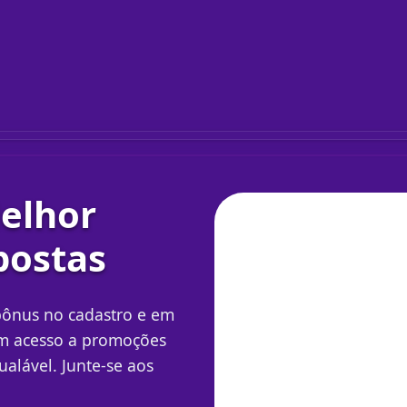
elhor
postas
bônus no cadastro e em
em acesso a promoções
ualável. Junte-se aos