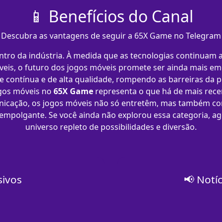
📱 Benefícios do Canal
Descubra as vantagens de seguir a 65X Game no Telegram
ro da indústria. À medida que as tecnologias continuam a
veis, o futuro dos jogos móveis promete ser ainda mais e
 contínua e de alta qualidade, rompendo as barreiras da p
ogos móveis no
65X Game
representa o que há de mais rece
unicação, os jogos móveis não só entretêm, mas também c
 empolgante. Se você ainda não explorou essa categoria, a
universo repleto de possibilidades e diversão.
sivos
📢 Notí