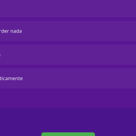
erder nada
a
aticamente