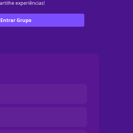
rtilhe experiências!
Entrar Grupo