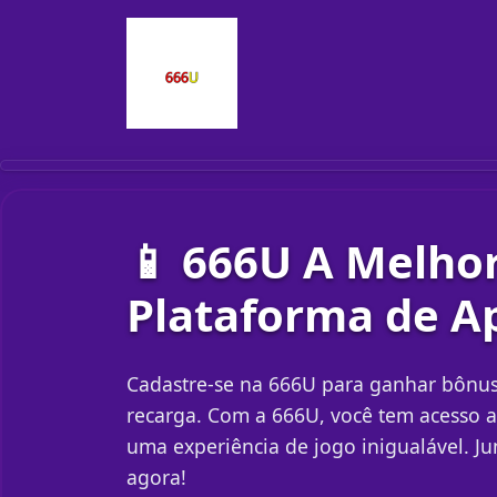
📱 666U A Melho
Plataforma de A
Cadastre-se na 666U para ganhar bônus
recarga. Com a 666U, você tem acesso a
uma experiência de jogo inigualável. J
agora!