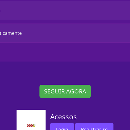
a
aticamente
SEGUIR AGORA
Acessos
Login
Registrar-se