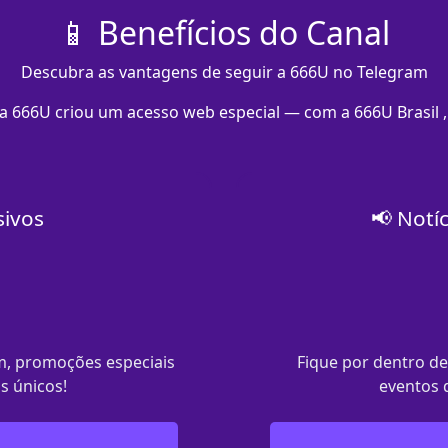
📱 Benefícios do Canal
Descubra as vantagens de seguir a 666U no Telegram
 a 666U criou um acesso web especial — com a 666U Brasil ,
sivos
📢 Notí
m, promoções especiais
Fique por dentro d
s únicos!
eventos 