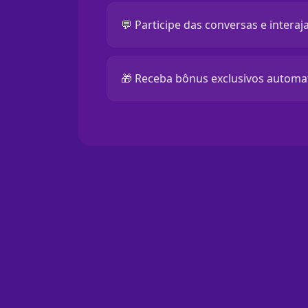
💬 Participe das conversas e interaj
🎁 Receba bônus exclusivos autom