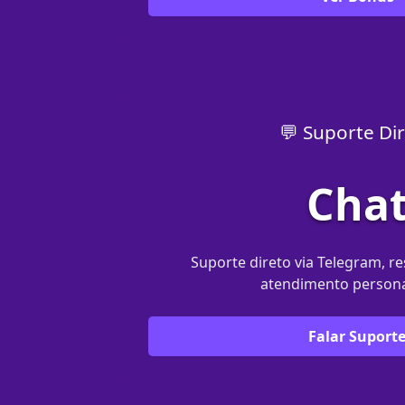
💬 Suporte Di
Cha
Suporte direto via Telegram, r
atendimento persona
Falar Suport