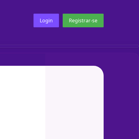
Login
Registrar-se