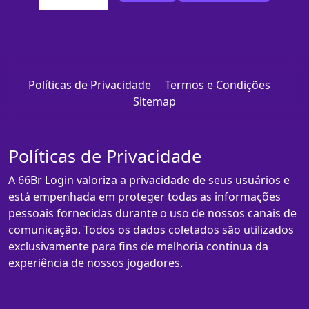
Políticas de Privacidade
Termos e Condições
Sitemap
Políticas de Privacidade
A 66Br Login valoriza a privacidade de seus usuários e
está empenhada em proteger todas as informações
pessoais fornecidas durante o uso de nossos canais de
comunicação. Todos os dados coletados são utilizados
exclusivamente para fins de melhoria contínua da
experiência de nossos jogadores.