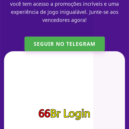
você tem acesso a promoções incríveis e uma
experiência de jogo inigualável. Junte-se aos
vencedores agora!
SEGUIR NO TELEGRAM