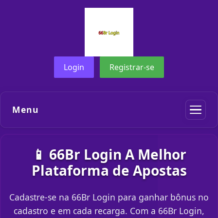
Login
Registrar-se
Menu
📱 66Br Login A Melhor
Plataforma de Apostas
Cadastre-se na 66Br Login para ganhar bônus no
cadastro e em cada recarga. Com a 66Br Login,