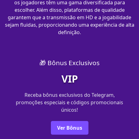
os jogadores têm uma gama diversificada para
escolher. Além disso, plataformas de qualidade
garantem que a transmissão em HD e a jogabilidade
sejam fluidas, proporcionando uma experiência de alta
definição.
🎁 Bônus Exclusivos
VIP
Receba bônus exclusivos do Telegram,
promoções especiais e códigos promocionais
únicos!
Ver Bônus