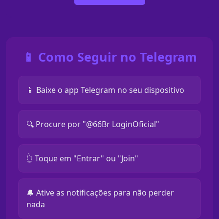
📱 Como Seguir no Telegram
📱 Baixe o app Telegram no seu dispositivo
🔍 Procure por "@66Br LoginOficial"
👆 Toque em "Entrar" ou "Join"
🔔 Ative as notificações para não perder
nada