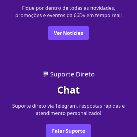
Fique por dentro de todas as novidades,
promoções e eventos da 66Dv em tempo real!
Ver Notícias
💬 Suporte Direto
Chat
Suporte direto via Telegram, respostas rápidas e
atendimento personalizado!
Falar Suporte