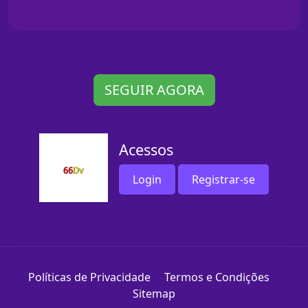
SEGUIR AGORA
Acessos
Login
Registrar-se
Políticas de Privacidade
Termos e Condições
Sitemap