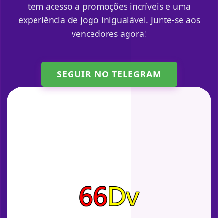
tem acesso a promoções incríveis e uma
experiência de jogo inigualável. Junte-se aos
vencedores agora!
SEGUIR NO TELEGRAM