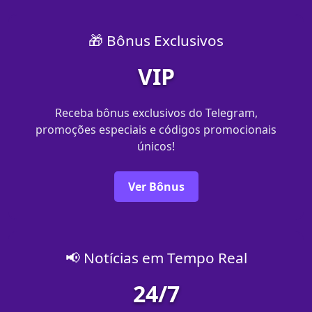
🎁 Bônus Exclusivos
VIP
Receba bônus exclusivos do Telegram,
promoções especiais e códigos promocionais
únicos!
Ver Bônus
📢 Notícias em Tempo Real
24/7