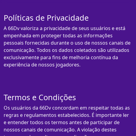
Políticas de Privacidade
A 66Dv valoriza a privacidade de seus usuários e está
empenhada em proteger todas as informações
pessoais fornecidas durante o uso de nossos canais de
comunicação. Todos os dados coletados são utilizados
exclusivamente para fins de melhoria contínua da
experiência de nossos jogadores.
Termos e Condições
Os usuários da 66Dv concordam em respeitar todas as
regras e regulamentos estabelecidos. É importante ler
e entender todos os termos antes de participar de
nossos canais de comunicação. A violação destes