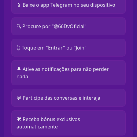
📱 Baixe o app Telegram no seu dispositivo
🔍 Procure por "@66DvOficial"
👆 Toque em "Entrar" ou "Join"
🔔 Ative as notificações para não perder
nada
💬 Participe das conversas e interaja
🎁 Receba bônus exclusivos
automaticamente