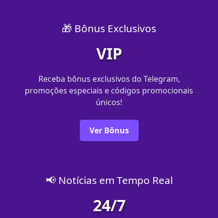
🎁 Bônus Exclusivos
VIP
Receba bônus exclusivos do Telegram,
promoções especiais e códigos promocionais
únicos!
Ver Bônus
📢 Notícias em Tempo Real
24/7