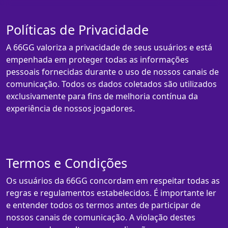
Políticas de Privacidade
A 66GG valoriza a privacidade de seus usuários e está
empenhada em proteger todas as informações
pessoais fornecidas durante o uso de nossos canais de
comunicação. Todos os dados coletados são utilizados
exclusivamente para fins de melhoria contínua da
experiência de nossos jogadores.
Termos e Condições
Os usuários da 66GG concordam em respeitar todas as
regras e regulamentos estabelecidos. É importante ler
e entender todos os termos antes de participar de
nossos canais de comunicação. A violação destes