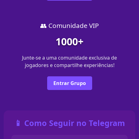
👥 Comunidade VIP
1000+
Junte-se a uma comunidade exclusiva de
jogadores e compartilhe experiências!
Entrar Grupo
📱 Como Seguir no Telegram