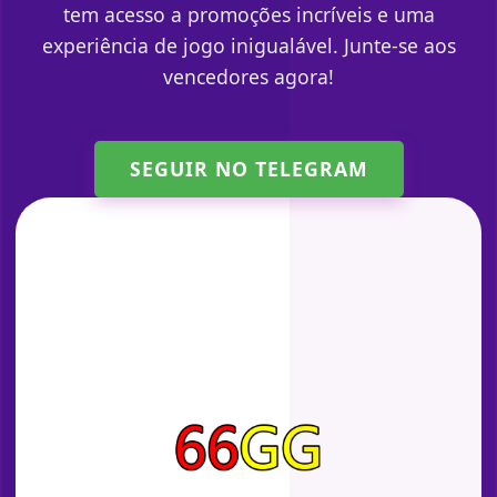
tem acesso a promoções incríveis e uma
experiência de jogo inigualável. Junte-se aos
vencedores agora!
SEGUIR NO TELEGRAM