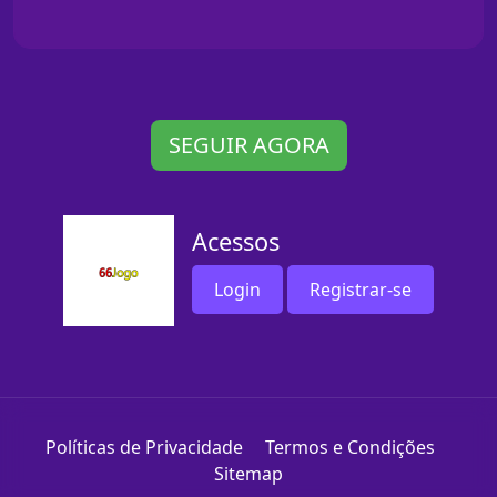
SEGUIR AGORA
Acessos
Login
Registrar-se
Políticas de Privacidade
Termos e Condições
Sitemap