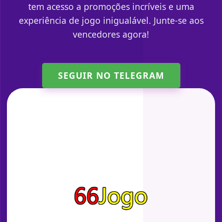
tem acesso a promoções incríveis e uma
experiência de jogo inigualável. Junte-se aos
vencedores agora!
SEGUIR NO TELEGRAM