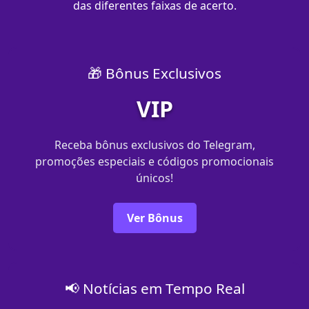
das diferentes faixas de acerto.
🎁 Bônus Exclusivos
VIP
Receba bônus exclusivos do Telegram,
promoções especiais e códigos promocionais
únicos!
Ver Bônus
📢 Notícias em Tempo Real