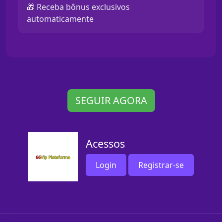
🎁 Receba bônus exclusivos
automaticamente
SEGUIR AGORA
Acessos
Login
Registrar-se