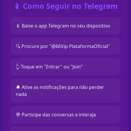
📱 Como Seguir no Telegram
📱 Baixe o app Telegram no seu dispositivo
🔍 Procure por "@66Vip PlataformaOficial"
👆 Toque em "Entrar" ou "Join"
🔔 Ative as notificações para não perder
nada
💬 Participe das conversas e interaja