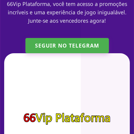
66Vip Plataforma, você tem acesso a promoções
incríveis e uma experiência de jogo inigualável.
Junte-se aos vencedores agora!
SEGUIR NO TELEGRAM