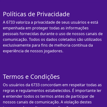
Políticas de Privacidade
A 6733 valoriza a privacidade de seus usuários e está
empenhada em proteger todas as informações
pessoais fornecidas durante o uso de nossos canais de
comunicação. Todos os dados coletados são utilizados
exclusivamente para fins de melhoria contínua da
experiência de nossos jogadores.
Termos e Condições
Os usuários da 6733 concordam em respeitar todas as
regras e regulamentos estabelecidos. É importante ler
e entender todos os termos antes de participar de
nossos canais de comunicação. A violação destes