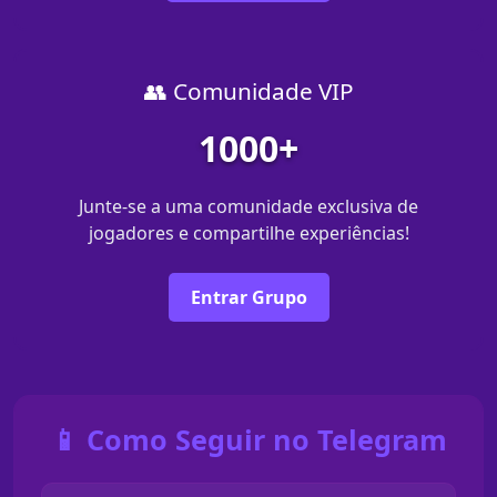
👥 Comunidade VIP
1000+
Junte-se a uma comunidade exclusiva de
jogadores e compartilhe experiências!
Entrar Grupo
📱 Como Seguir no Telegram