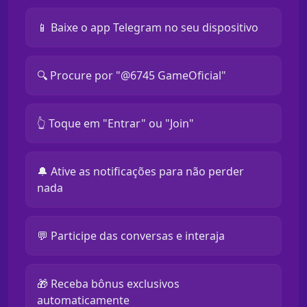
📱 Baixe o app Telegram no seu dispositivo
🔍 Procure por "@6745 GameOficial"
👆 Toque em "Entrar" ou "Join"
🔔 Ative as notificações para não perder
nada
💬 Participe das conversas e interaja
🎁 Receba bônus exclusivos
automaticamente