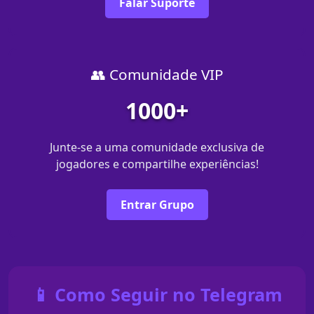
Falar Suporte
👥 Comunidade VIP
1000+
Junte-se a uma comunidade exclusiva de
jogadores e compartilhe experiências!
Entrar Grupo
📱 Como Seguir no Telegram