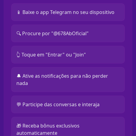
📱 Baixe o app Telegram no seu dispositivo
🔍 Procure por "@678AbOficial"
👆 Toque em "Entrar" ou "Join"
🔔 Ative as notificações para não perder
nada
💬 Participe das conversas e interaja
🎁 Receba bônus exclusivos
automaticamente