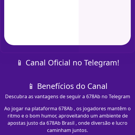
📱 Canal Oficial no Telegram!
📱 Benefícios do Canal
Descubra as vantagens de seguir a 678Ab no Telegram
Ao jogar na plataforma 678Ab , os jogadores mantêm o
ritmo e o bom humor, aproveitando um ambiente de
apostas justo da 678Ab Brasil , onde diversão e lucro
caminham juntos.