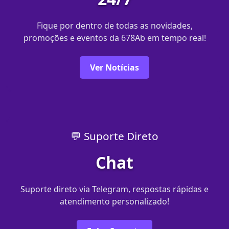
Fique por dentro de todas as novidades,
promoções e eventos da 678Ab em tempo real!
Ver Notícias
💬 Suporte Direto
Chat
Suporte direto via Telegram, respostas rápidas e
atendimento personalizado!