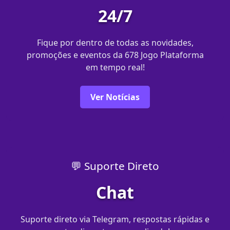
24/7
Fique por dentro de todas as novidades,
promoções e eventos da 678 Jogo Plataforma
em tempo real!
Ver Notícias
💬 Suporte Direto
Chat
Suporte direto via Telegram, respostas rápidas e