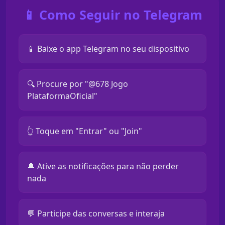
📱 Como Seguir no Telegram
📱 Baixe o app Telegram no seu dispositivo
🔍 Procure por "@678 Jogo
PlataformaOficial"
👆 Toque em "Entrar" ou "Join"
🔔 Ative as notificações para não perder
nada
💬 Participe das conversas e interaja