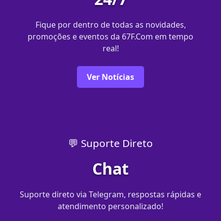
Fique por dentro de todas as novidades,
promoções e eventos da 67F.Com em tempo
real!
Ver Notícias
💬 Suporte Direto
Chat
Suporte direto via Telegram, respostas rápidas e
atendimento personalizado!