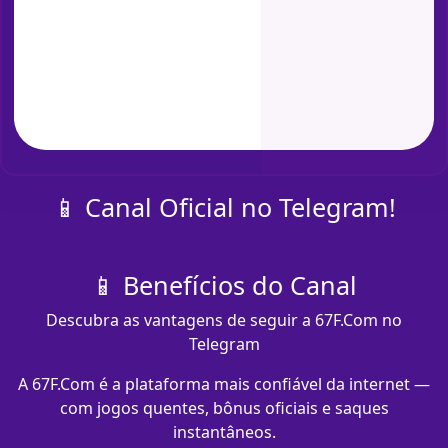
📱 Canal Oficial no Telegram!
📱 Benefícios do Canal
Descubra as vantagens de seguir a 67F.Com no
Telegram
A 67F.Com é a plataforma mais confiável da internet —
com jogos quentes, bônus oficiais e saques
instantâneos.