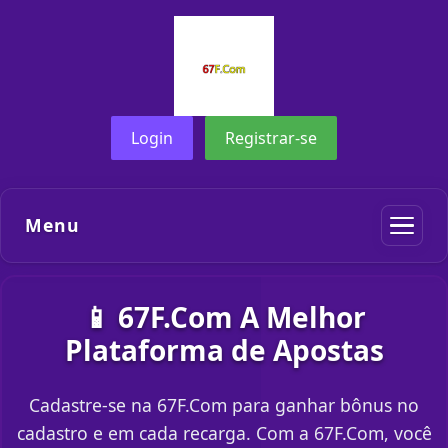
Login
Registrar-se
Menu
📱 67F.Com A Melhor
Plataforma de Apostas
Cadastre-se na 67F.Com para ganhar bônus no
cadastro e em cada recarga. Com a 67F.Com, você