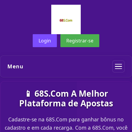
Login
Registrar-se
Menu
📱 68S.Com A Melhor
Plataforma de Apostas
Cadastre-se na 68S.Com para ganhar bônus no
cadastro e em cada recarga. Com a 68S.Com, você