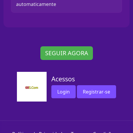
automaticamente
SEGUIR AGORA
Acessos
Login
Registrar-se