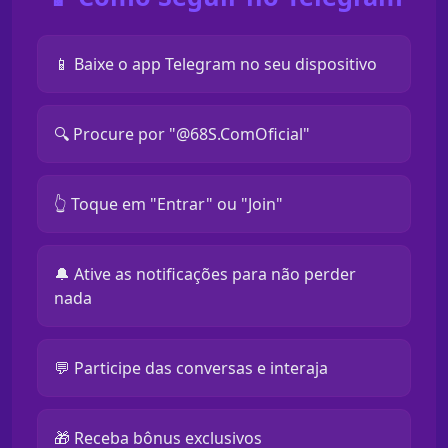
📱 Baixe o app Telegram no seu dispositivo
🔍 Procure por "@68S.ComOficial"
👆 Toque em "Entrar" ou "Join"
🔔 Ative as notificações para não perder
nada
💬 Participe das conversas e interaja
🎁 Receba bônus exclusivos