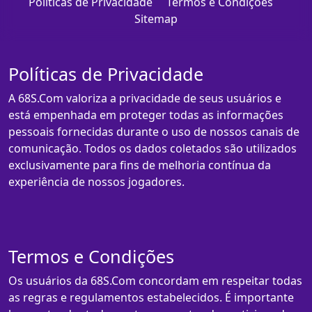
Políticas de Privacidade
Termos e Condições
Sitemap
Políticas de Privacidade
A 68S.Com valoriza a privacidade de seus usuários e
está empenhada em proteger todas as informações
pessoais fornecidas durante o uso de nossos canais de
comunicação. Todos os dados coletados são utilizados
exclusivamente para fins de melhoria contínua da
experiência de nossos jogadores.
Termos e Condições
Os usuários da 68S.Com concordam em respeitar todas
as regras e regulamentos estabelecidos. É importante