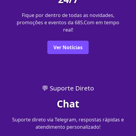
Fique por dentro de todas as novidades,
promoções e eventos da 68S.Com em tempo
real!
Ver Notícias
💬 Suporte Direto
Chat
Suporte direto via Telegram, respostas rápidas e
atendimento personalizado!