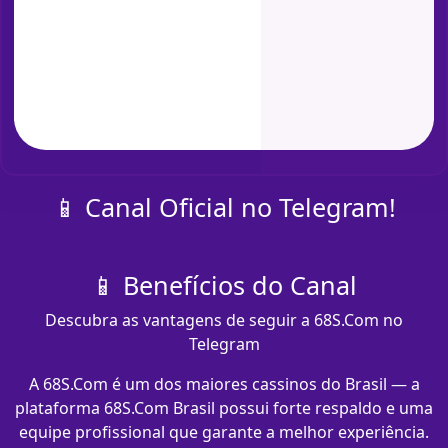
📱 Canal Oficial no Telegram!
📱 Benefícios do Canal
Descubra as vantagens de seguir a 68S.Com no
Telegram
A 68S.Com é um dos maiores cassinos do Brasil — a
plataforma 68S.Com Brasil possui forte respaldo e uma
equipe profissional que garante a melhor experiência.