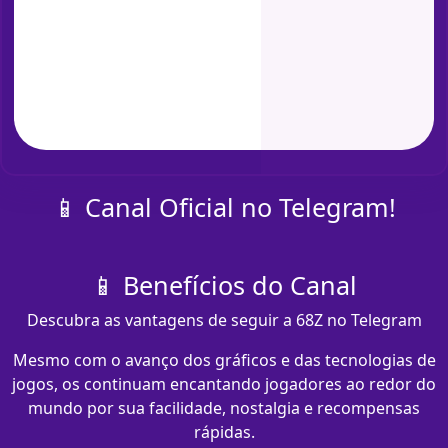
📱 Canal Oficial no Telegram!
📱 Benefícios do Canal
Descubra as vantagens de seguir a 68Z no Telegram
Mesmo com o avanço dos gráficos e das tecnologias de
jogos, os continuam encantando jogadores ao redor do
mundo por sua facilidade, nostalgia e recompensas
rápidas.