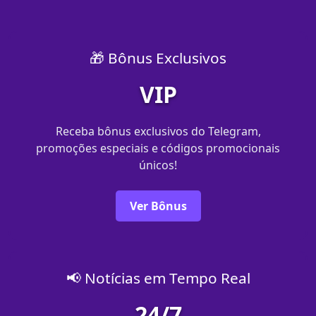
🎁 Bônus Exclusivos
VIP
Receba bônus exclusivos do Telegram,
promoções especiais e códigos promocionais
únicos!
Ver Bônus
📢 Notícias em Tempo Real
24/7