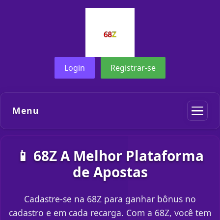
Login
Registrar-se
Menu
📱 68Z A Melhor Plataforma
de Apostas
Cadastre-se na 68Z para ganhar bônus no
cadastro e em cada recarga. Com a 68Z, você tem