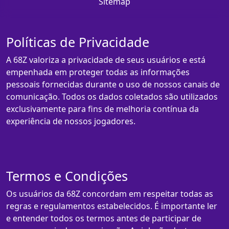
Sitemap
Políticas de Privacidade
A 68Z valoriza a privacidade de seus usuários e está
empenhada em proteger todas as informações
pessoais fornecidas durante o uso de nossos canais de
comunicação. Todos os dados coletados são utilizados
exclusivamente para fins de melhoria contínua da
experiência de nossos jogadores.
Termos e Condições
Os usuários da 68Z concordam em respeitar todas as
regras e regulamentos estabelecidos. É importante ler
e entender todos os termos antes de participar de