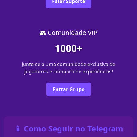
Falar Suporte
👥 Comunidade VIP
1000+
Junte-se a uma comunidade exclusiva de
jogadores e compartilhe experiências!
Entrar Grupo
📱 Como Seguir no Telegram