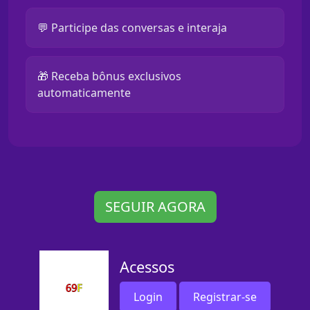
💬 Participe das conversas e interaja
🎁 Receba bônus exclusivos
automaticamente
SEGUIR AGORA
Acessos
Login
Registrar-se