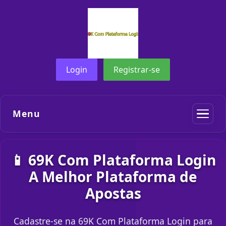
Login
Registrar-se
Menu
📱 69K Com Plataforma Login
A Melhor Plataforma de
Apostas
Cadastre-se na 69K Com Plataforma Login para