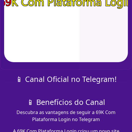
📱 Canal Oficial no Telegram!
📱 Benefícios do Canal
Descubra as vantagens de seguir a 69K Com
Plataforma Login no Telegram
A 69K Com Plataforma Login criou um novo site