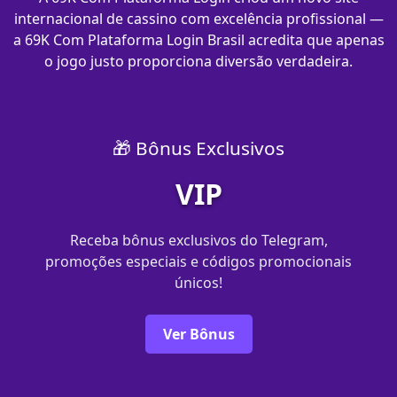
internacional de cassino com excelência profissional —
a 69K Com Plataforma Login Brasil acredita que apenas
o jogo justo proporciona diversão verdadeira.
🎁 Bônus Exclusivos
VIP
Receba bônus exclusivos do Telegram,
promoções especiais e códigos promocionais
únicos!
Ver Bônus