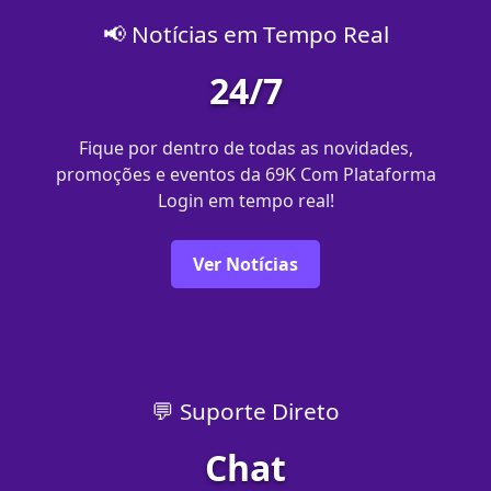
📢 Notícias em Tempo Real
24/7
Fique por dentro de todas as novidades,
promoções e eventos da 69K Com Plataforma
Login em tempo real!
Ver Notícias
💬 Suporte Direto
Chat