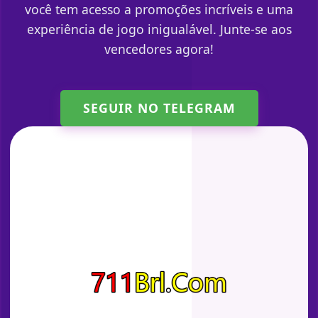
você tem acesso a promoções incríveis e uma
experiência de jogo inigualável. Junte-se aos
vencedores agora!
SEGUIR NO TELEGRAM