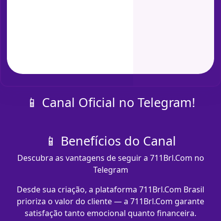
📱 Canal Oficial no Telegram!
📱 Benefícios do Canal
Descubra as vantagens de seguir a 711Brl.Com no
Telegram
Desde sua criação, a plataforma 711Brl.Com Brasil
prioriza o valor do cliente — a 711Brl.Com garante
satisfação tanto emocional quanto financeira.