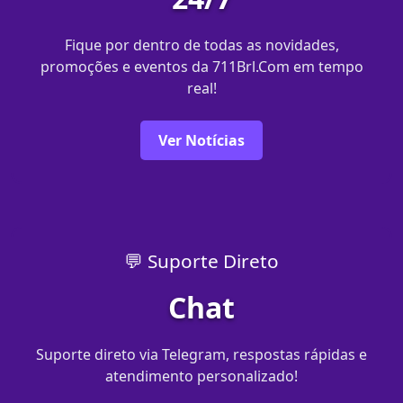
Fique por dentro de todas as novidades,
promoções e eventos da 711Brl.Com em tempo
real!
Ver Notícias
💬 Suporte Direto
Chat
Suporte direto via Telegram, respostas rápidas e
atendimento personalizado!