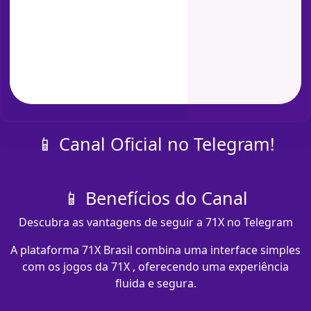
📱 Canal Oficial no Telegram!
📱 Benefícios do Canal
Descubra as vantagens de seguir a 71X no Telegram
A plataforma 71X Brasil combina uma interface simples
com os jogos da 71X , oferecendo uma experiência
fluida e segura.