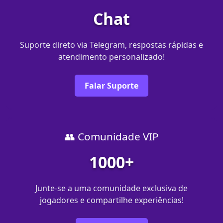
Chat
Suporte direto via Telegram, respostas rápidas e
atendimento personalizado!
Falar Suporte
👥 Comunidade VIP
1000+
Junte-se a uma comunidade exclusiva de
jogadores e compartilhe experiências!