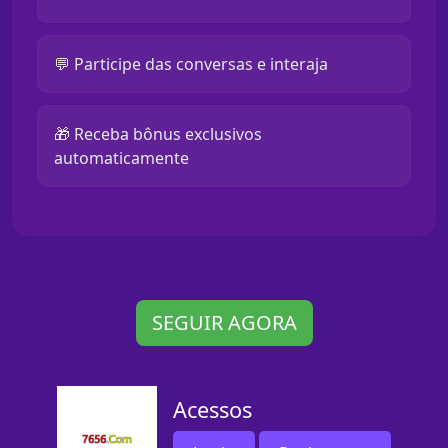
💬 Participe das conversas e interaja
🎁 Receba bônus exclusivos
automaticamente
SEGUIR AGORA
Acessos