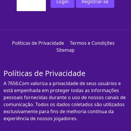
Login
Registrar-se
Políticas de Privacidade
Termos e Condições
Sitemap
Políticas de Privacidade
A 7656.Com valoriza a privacidade de seus usuários e
está empenhada em proteger todas as informações
pessoais fornecidas durante o uso de nossos canais de
comunicação. Todos os dados coletados são utilizados
exclusivamente para fins de melhoria contínua da
experiência de nossos jogadores.