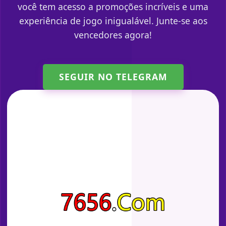
você tem acesso a promoções incríveis e uma
experiência de jogo inigualável. Junte-se aos
vencedores agora!
SEGUIR NO TELEGRAM