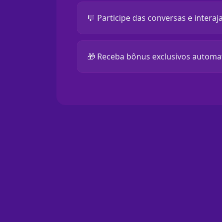
💬 Participe das conversas e interaj
🎁 Receba bônus exclusivos autom