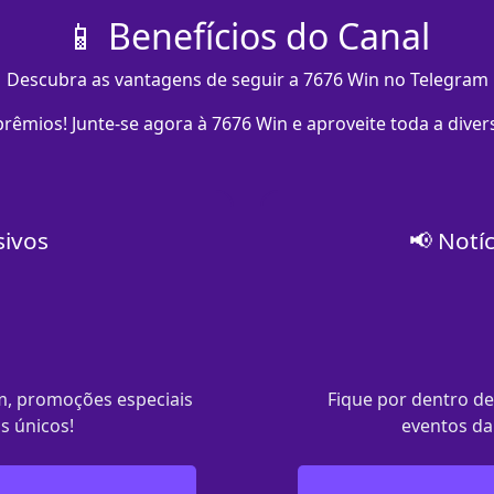
📱 Benefícios do Canal
Descubra as vantagens de seguir a 7676 Win no Telegram
êmios! Junte-se agora à 7676 Win e aproveite toda a dive
sivos
📢 Notí
m, promoções especiais
Fique por dentro d
s únicos!
eventos da