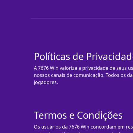
Políticas de Privacida
A 7676 Win valoriza a privacidade de seus 
nossos canais de comunicação. Todos os dad
jogadores.
Termos e Condições
Os usuários da 7676 Win concordam em respe