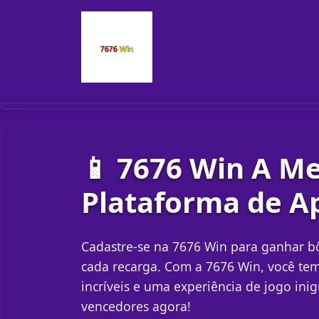
📱 7676 Win A M
Plataforma de A
Cadastre-se na 7676 Win para ganhar b
cada recarga. Com a 7676 Win, você te
incríveis e uma experiência de jogo inig
vencedores agora!