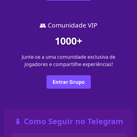
👥 Comunidade VIP
1000+
Junte-se a uma comunidade exclusiva de
jogadores e compartilhe experiências!
Entrar Grupo
📱 Como Seguir no Telegram