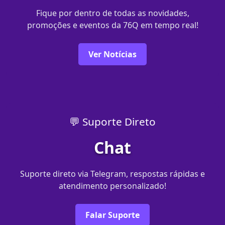
Fique por dentro de todas as novidades,
promoções e eventos da 76Q em tempo real!
Ver Notícias
💬 Suporte Direto
Chat
Suporte direto via Telegram, respostas rápidas e
atendimento personalizado!
Falar Suporte