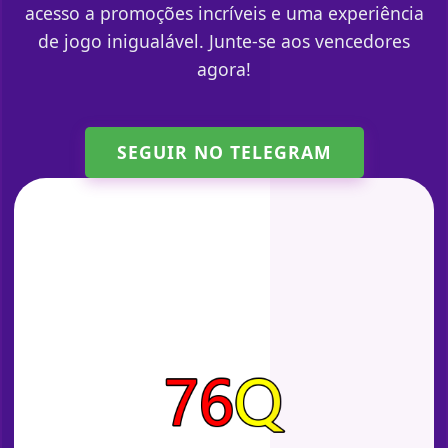
acesso a promoções incríveis e uma experiência
de jogo inigualável. Junte-se aos vencedores
agora!
SEGUIR NO TELEGRAM