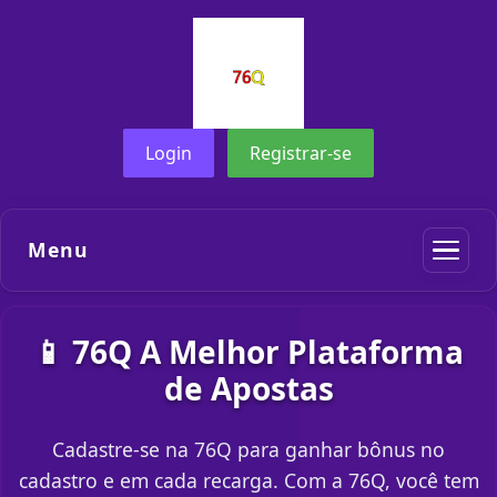
Login
Registrar-se
Menu
📱 76Q A Melhor Plataforma
de Apostas
Cadastre-se na 76Q para ganhar bônus no
cadastro e em cada recarga. Com a 76Q, você tem