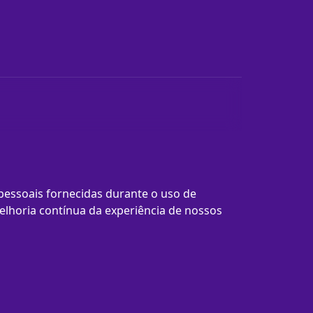
pessoais fornecidas durante o uso de
elhoria contínua da experiência de nossos