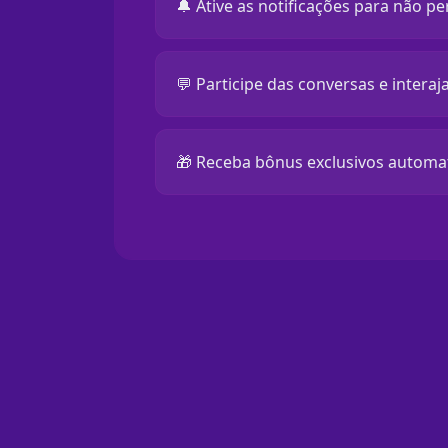
🔔 Ative as notificações para não p
💬 Participe das conversas e interaj
🎁 Receba bônus exclusivos autom