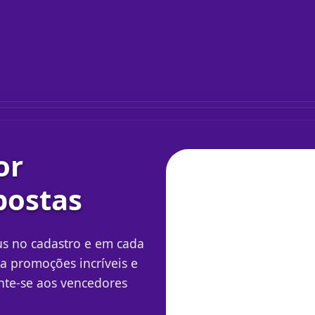
or
postas
us no cadastro e em cada
a promoções incríveis e
unte-se aos vencedores