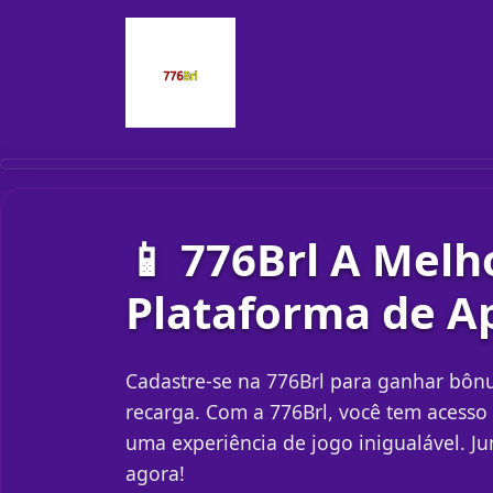
📱 776Brl A Melh
Plataforma de A
Cadastre-se na 776Brl para ganhar bôn
recarga. Com a 776Brl, você tem acesso 
uma experiência de jogo inigualável. J
agora!