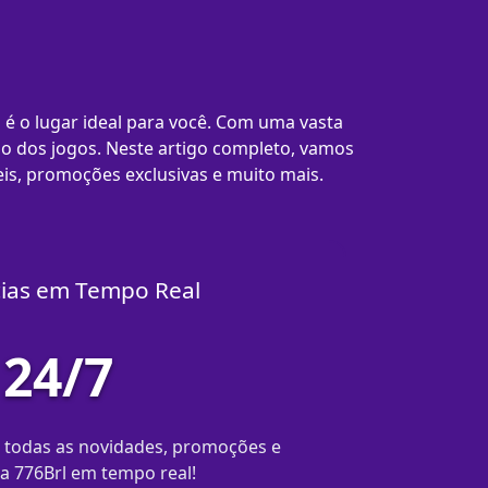
l é o lugar ideal para você. Com uma vasta
o dos jogos. Neste artigo completo, vamos
veis, promoções exclusivas e muito mais.
cias em Tempo Real
24/7
e todas as novidades, promoções e
a 776Brl em tempo real!