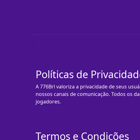
Políticas de Privacida
A 776Brl valoriza a privacidade de seus us
nossos canais de comunicação. Todos os dad
jogadores.
Termos e Condições