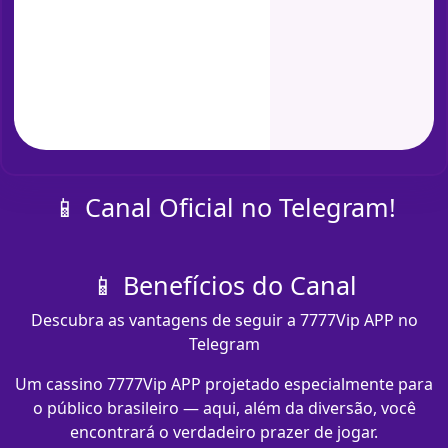
📱 Canal Oficial no Telegram!
📱 Benefícios do Canal
Descubra as vantagens de seguir a 7777Vip APP no
Telegram
Um cassino 7777Vip APP projetado especialmente para
o público brasileiro — aqui, além da diversão, você
encontrará o verdadeiro prazer de jogar.