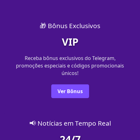
🎁 Bônus Exclusivos
VIP
Receba bônus exclusivos do Telegram,
promoções especiais e códigos promocionais
únicos!
Ver Bônus
📢 Notícias em Tempo Real
24/7