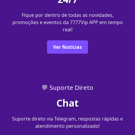
Fique por dentro de todas as novidades,
promoções e eventos da 7777Vip APP em tempo
real!
Ver Notícias
💬 Suporte Direto
Chat
Suporte direto via Telegram, respostas rápidas e
atendimento personalizado!