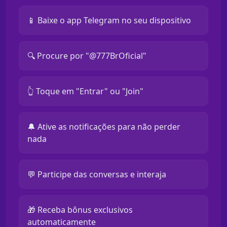
📱 Baixe o app Telegram no seu dispositivo
🔍 Procure por "@777BrOficial"
👆 Toque em "Entrar" ou "Join"
🔔 Ative as notificações para não perder
nada
💬 Participe das conversas e interaja
🎁 Receba bônus exclusivos
automaticamente