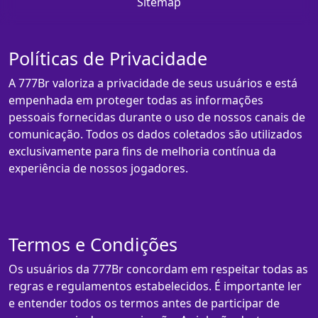
Sitemap
Políticas de Privacidade
A 777Br valoriza a privacidade de seus usuários e está
empenhada em proteger todas as informações
pessoais fornecidas durante o uso de nossos canais de
comunicação. Todos os dados coletados são utilizados
exclusivamente para fins de melhoria contínua da
experiência de nossos jogadores.
Termos e Condições
Os usuários da 777Br concordam em respeitar todas as
regras e regulamentos estabelecidos. É importante ler
e entender todos os termos antes de participar de