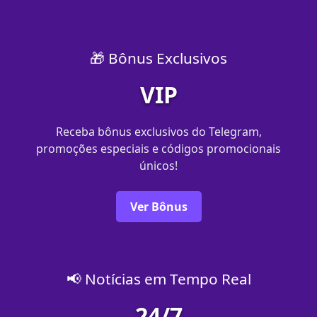
🎁 Bônus Exclusivos
VIP
Receba bônus exclusivos do Telegram,
promoções especiais e códigos promocionais
únicos!
Ver Bônus
📢 Notícias em Tempo Real
24/7