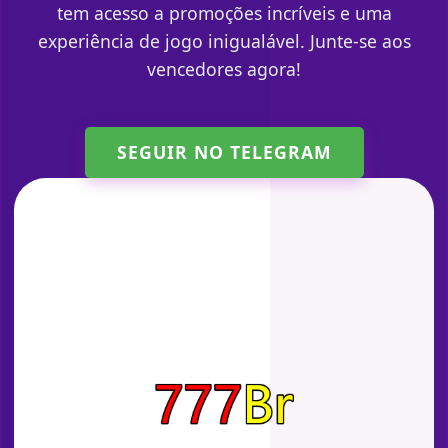
tem acesso a promoções incríveis e uma
experiência de jogo inigualável. Junte-se aos
vencedores agora!
SEGUIR NO TELEGRAM