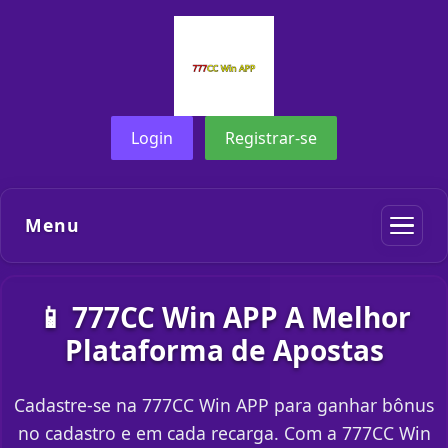
Login
Registrar-se
Menu
📱 777CC Win APP A Melhor
Plataforma de Apostas
Cadastre-se na 777CC Win APP para ganhar bônus
no cadastro e em cada recarga. Com a 777CC Win