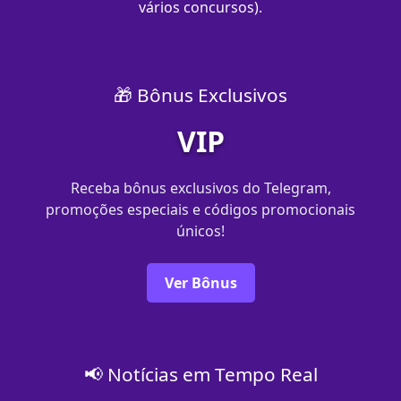
vários concursos).
🎁 Bônus Exclusivos
VIP
Receba bônus exclusivos do Telegram,
promoções especiais e códigos promocionais
únicos!
Ver Bônus
📢 Notícias em Tempo Real