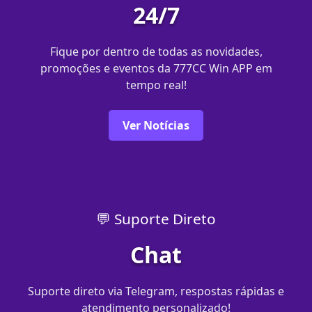
24/7
Fique por dentro de todas as novidades,
promoções e eventos da 777CC Win APP em
tempo real!
Ver Notícias
💬 Suporte Direto
Chat
Suporte direto via Telegram, respostas rápidas e
atendimento personalizado!