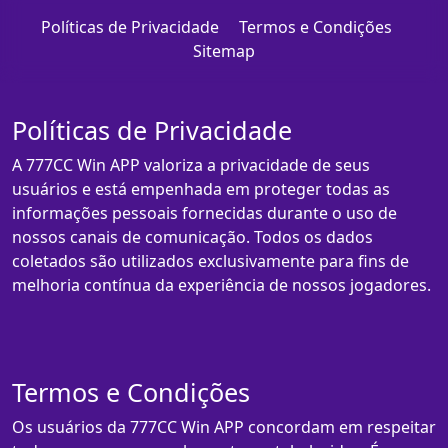
Políticas de Privacidade
Termos e Condições
Sitemap
Políticas de Privacidade
A 777CC Win APP valoriza a privacidade de seus
usuários e está empenhada em proteger todas as
informações pessoais fornecidas durante o uso de
nossos canais de comunicação. Todos os dados
coletados são utilizados exclusivamente para fins de
melhoria contínua da experiência de nossos jogadores.
Termos e Condições
Os usuários da 777CC Win APP concordam em respeitar