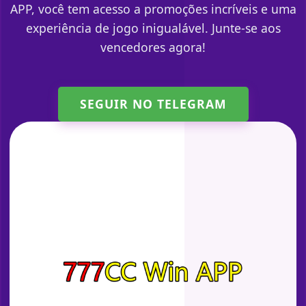
APP, você tem acesso a promoções incríveis e uma
experiência de jogo inigualável. Junte-se aos
vencedores agora!
SEGUIR NO TELEGRAM