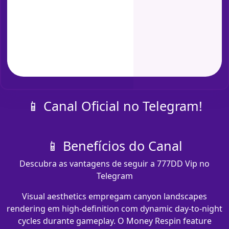
📱 Canal Oficial no Telegram!
📱 Benefícios do Canal
Descubra as vantagens de seguir a 777DD Vip no
Telegram
Visual aesthetics empregam canyon landscapes
rendering em high-definition com dynamic day-to-night
cycles durante gameplay. O Money Respin feature