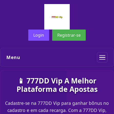
Login
Registrar-se
Menu
📱 777DD Vip A Melhor
Plataforma de Apostas
Cadastre-se na 777DD Vip para ganhar bônus no
cadastro e em cada recarga. Com a 777DD Vip,