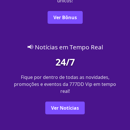
únicos!
Ver Bônus
📢 Notícias em Tempo Real
24/7
Fique por dentro de todas as novidades,
promoções e eventos da 777DD Vip em tempo
real!
Ver Notícias