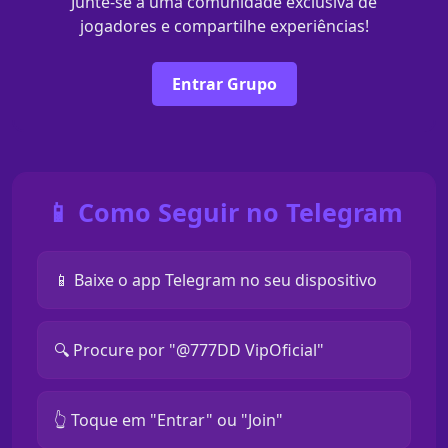
Junte-se a uma comunidade exclusiva de
jogadores e compartilhe experiências!
Entrar Grupo
📱 Como Seguir no Telegram
📱 Baixe o app Telegram no seu dispositivo
🔍 Procure por "@777DD VipOficial"
👆 Toque em "Entrar" ou "Join"