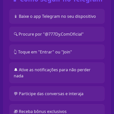
📱 Baixe o app Telegram no seu dispositivo
🔍 Procure por "@777Dy.ComOficial"
👆 Toque em "Entrar" ou "Join"
🔔 Ative as notificações para não perder
nada
💬 Participe das conversas e interaja
🎁 Receba bônus exclusivos