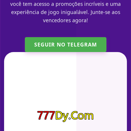
você tem acesso a promoções incríveis e uma
experiência de jogo inigualável. Junte-se aos
vencedores agora!
SEGUIR NO TELEGRAM