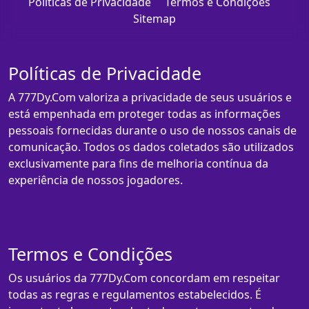
Políticas de Privacidade
Termos e Condições
Sitemap
Políticas de Privacidade
A 777Dy.Com valoriza a privacidade de seus usuários e
está empenhada em proteger todas as informações
pessoais fornecidas durante o uso de nossos canais de
comunicação. Todos os dados coletados são utilizados
exclusivamente para fins de melhoria contínua da
experiência de nossos jogadores.
Termos e Condições
Os usuários da 777Dy.Com concordam em respeitar
todas as regras e regulamentos estabelecidos. É