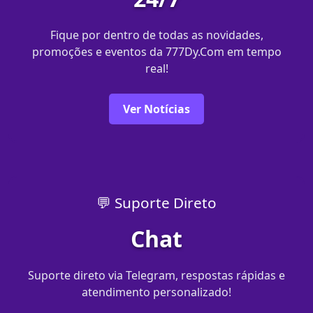
Fique por dentro de todas as novidades,
promoções e eventos da 777Dy.Com em tempo
real!
Ver Notícias
💬 Suporte Direto
Chat
Suporte direto via Telegram, respostas rápidas e
atendimento personalizado!