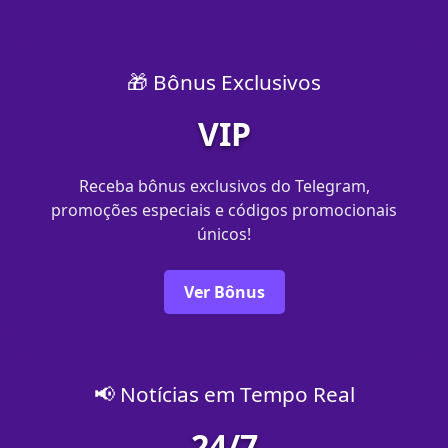
🎁 Bônus Exclusivos
VIP
Receba bônus exclusivos do Telegram,
promoções especiais e códigos promocionais
únicos!
Ver Bônus
📢 Notícias em Tempo Real
24/7