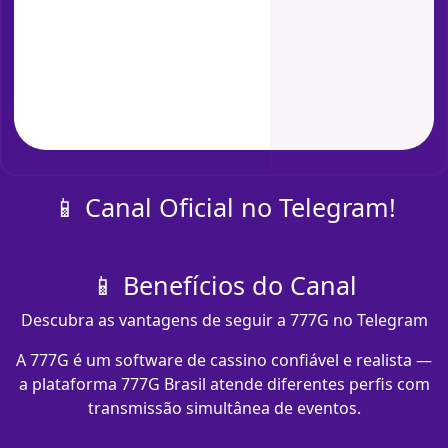
📱 Canal Oficial no Telegram!
📱 Benefícios do Canal
Descubra as vantagens de seguir a 777G no Telegram
A 777G é um software de cassino confiável e realista —
a plataforma 777G Brasil atende diferentes perfis com
transmissão simultânea de eventos.