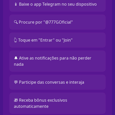
📱 Baixe o app Telegram no seu dispositivo
🔍 Procure por "@777GOficial"
👆 Toque em "Entrar" ou "Join"
🔔 Ative as notificações para não perder
nada
💬 Participe das conversas e interaja
🎁 Receba bônus exclusivos
automaticamente