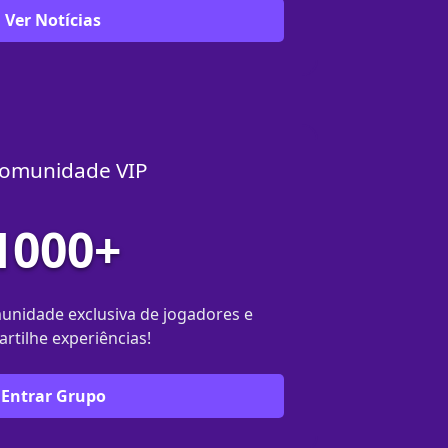
Ver Notícias
Comunidade VIP
1000+
unidade exclusiva de jogadores e
rtilhe experiências!
Entrar Grupo