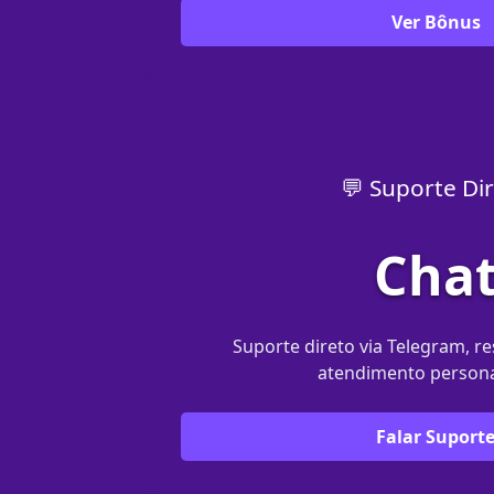
Ver Bônus
💬 Suporte Di
Cha
Suporte direto via Telegram, r
atendimento persona
Falar Suport