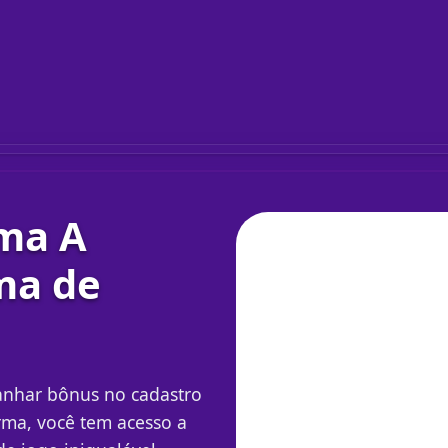
rma A
ma de
anhar bônus no cadastro
rma, você tem acesso a