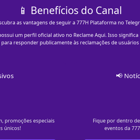
📱 Benefícios do Canal
scubra as vantagens de seguir a 777H Plataforma no Teleg
sui um perfil oficial ativo no Reclame Aqui. Isso signific
 para responder publicamente às reclamações de usuários b
sivos
📢 Notí
m, promoções especiais
Fique por dentro d
s únicos!
eventos da 77