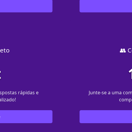
reto
👥 
t
espostas rápidas e
Junte-se a uma com
lizado!
compa
e