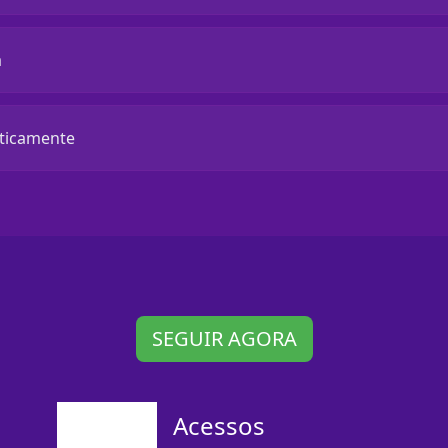
a
aticamente
SEGUIR AGORA
Acessos