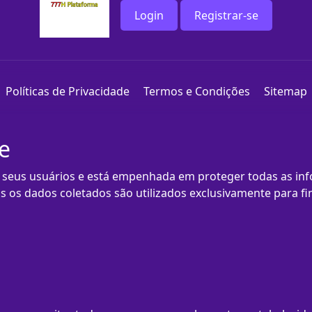
Login
Registrar-se
Políticas de Privacidade
Termos e Condições
Sitemap
de
e seus usuários e está empenhada em proteger todas as in
 os dados coletados são utilizados exclusivamente para fi