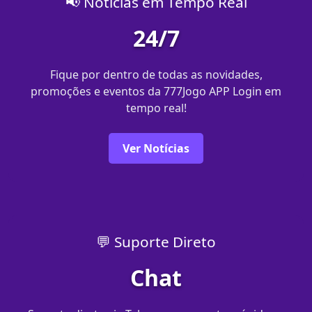
📢 Notícias em Tempo Real
24/7
Fique por dentro de todas as novidades,
promoções e eventos da 777Jogo APP Login em
tempo real!
Ver Notícias
💬 Suporte Direto
Chat