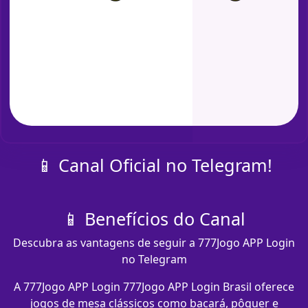
📱 Canal Oficial no Telegram!
📱 Benefícios do Canal
Descubra as vantagens de seguir a 777Jogo APP Login
no Telegram
A 777Jogo APP Login 777Jogo APP Login Brasil oferece
jogos de mesa clássicos como bacará, pôquer e