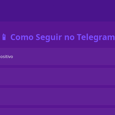
📱 Como Seguir no Telegram
ositivo