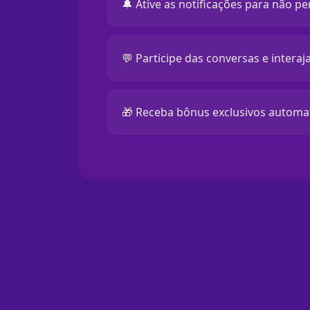
🔔 Ative as notificações para não p
💬 Participe das conversas e interaj
🎁 Receba bônus exclusivos autom