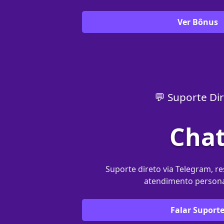
Ver Bônus
💬 Suporte Di
Cha
Suporte direto via Telegram, r
atendimento persona
Falar Suport