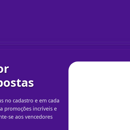
or
postas
s no cadastro e em cada
a promoções incríveis e
unte-se aos vencedores