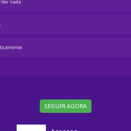
erder nada
a
aticamente
SEGUIR AGORA