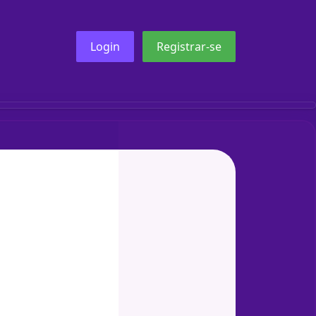
Login
Registrar-se