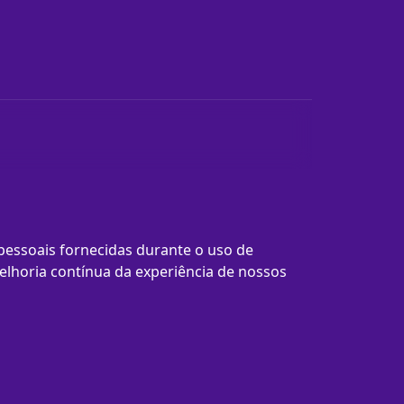
pessoais fornecidas durante o uso de
elhoria contínua da experiência de nossos