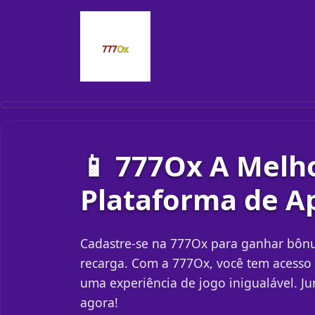
📱 777Ox A Melh
Plataforma de A
Cadastre-se na 777Ox para ganhar bônu
recarga. Com a 777Ox, você tem acesso 
uma experiência de jogo inigualável. J
agora!