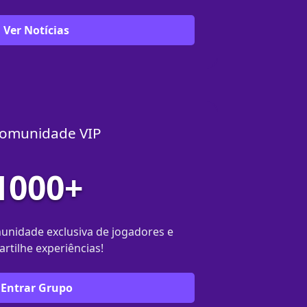
Ver Notícias
Comunidade VIP
1000+
unidade exclusiva de jogadores e
rtilhe experiências!
Entrar Grupo