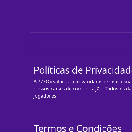
Políticas de Privacida
A 777Ox valoriza a privacidade de seus usu
nossos canais de comunicação. Todos os dad
jogadores.
Termos e Condições