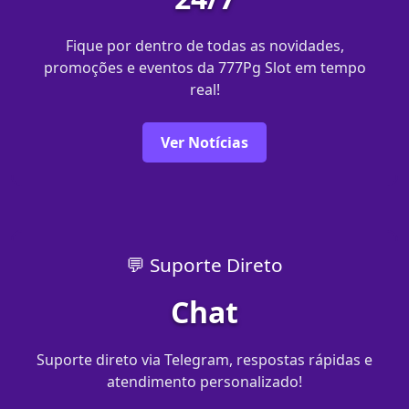
Fique por dentro de todas as novidades,
promoções e eventos da 777Pg Slot em tempo
real!
Ver Notícias
💬 Suporte Direto
Chat
Suporte direto via Telegram, respostas rápidas e
atendimento personalizado!