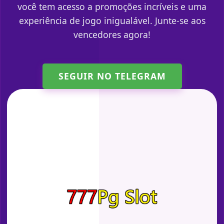
você tem acesso a promoções incríveis e uma
experiência de jogo inigualável. Junte-se aos
vencedores agora!
SEGUIR NO TELEGRAM