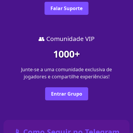
Falar Suporte
👥 Comunidade VIP
1000+
Junte-se a uma comunidade exclusiva de
jogadores e compartilhe experiências!
Entrar Grupo
📱 Como Seguir no Telegram