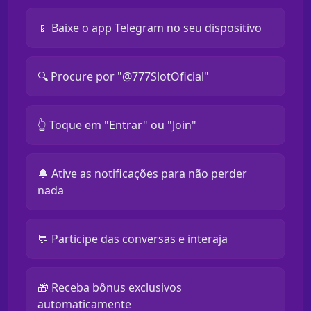
📱 Baixe o app Telegram no seu dispositivo
🔍 Procure por "@777SlotOficial"
👆 Toque em "Entrar" ou "Join"
🔔 Ative as notificações para não perder
nada
💬 Participe das conversas e interaja
🎁 Receba bônus exclusivos
automaticamente