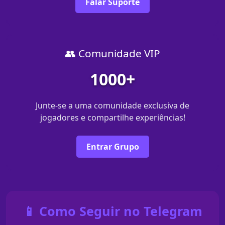
Falar Suporte
👥 Comunidade VIP
1000+
Junte-se a uma comunidade exclusiva de
jogadores e compartilhe experiências!
Entrar Grupo
📱 Como Seguir no Telegram