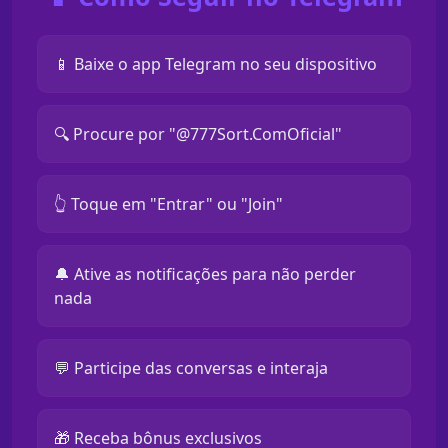
📱 Baixe o app Telegram no seu dispositivo
🔍 Procure por "@777Sort.ComOficial"
👆 Toque em "Entrar" ou "Join"
🔔 Ative as notificações para não perder
nada
💬 Participe das conversas e interaja
🎁 Receba bônus exclusivos