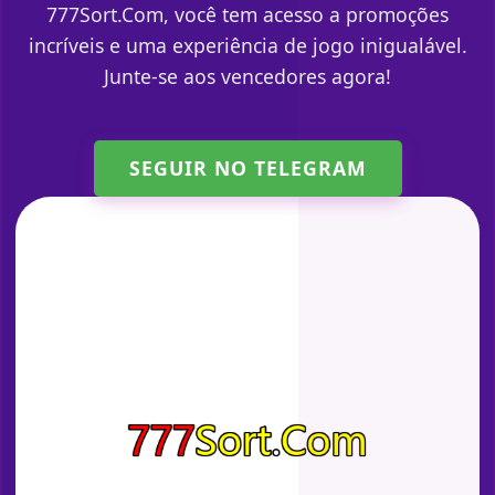
777Sort.Com, você tem acesso a promoções
incríveis e uma experiência de jogo inigualável.
Junte-se aos vencedores agora!
SEGUIR NO TELEGRAM