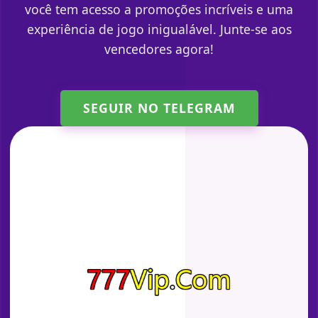
você tem acesso a promoções incríveis e uma
experiência de jogo inigualável. Junte-se aos
vencedores agora!
SEGUIR NO TELEGRAM