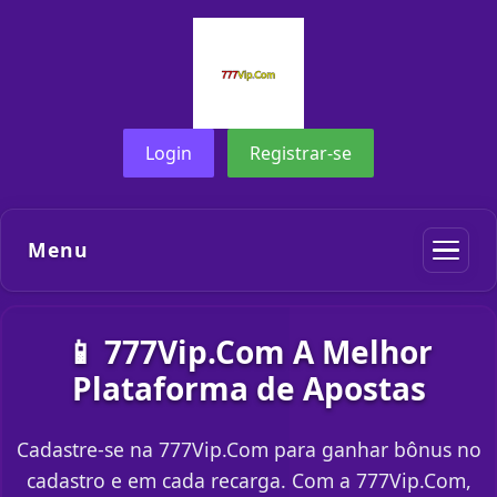
Login
Registrar-se
Menu
📱 777Vip.Com A Melhor
Plataforma de Apostas
Cadastre-se na 777Vip.Com para ganhar bônus no
cadastro e em cada recarga. Com a 777Vip.Com,