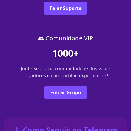
Falar Suporte
👥 Comunidade VIP
1000+
Junte-se a uma comunidade exclusiva de
jogadores e compartilhe experiências!
Entrar Grupo
📱 Como Seguir no Telegram