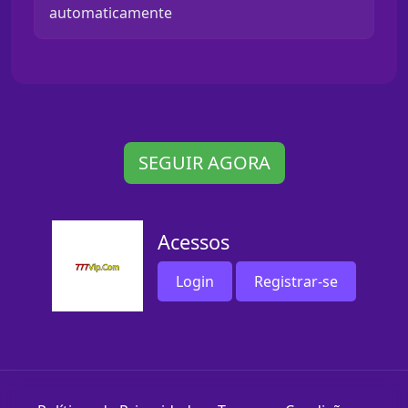
automaticamente
SEGUIR AGORA
Acessos
Login
Registrar-se