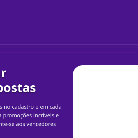
or
postas
s no cadastro e em cada
a promoções incríveis e
unte-se aos vencedores