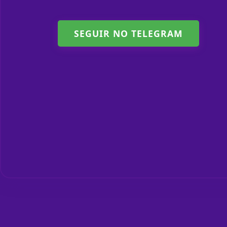
SEGUIR NO TELEGRAM