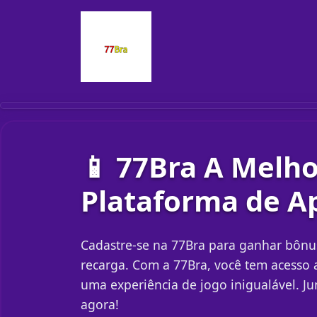
📱 77Bra A Melh
Plataforma de A
Cadastre-se na 77Bra para ganhar bônu
recarga. Com a 77Bra, você tem acesso 
uma experiência de jogo inigualável. J
agora!