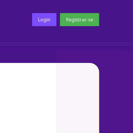
Login
Registrar-se