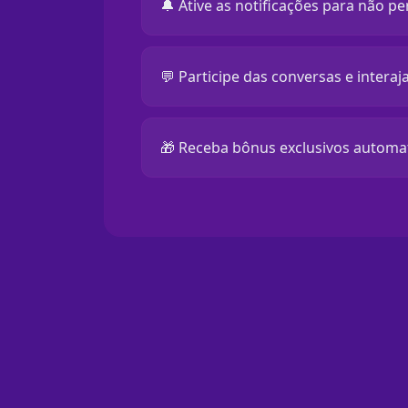
🔔 Ative as notificações para não p
💬 Participe das conversas e interaj
🎁 Receba bônus exclusivos autom