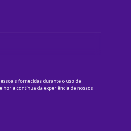
pessoais fornecidas durante o uso de
elhoria contínua da experiência de nossos